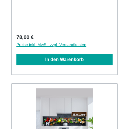
Kalkbeständige Oberlächen UV-Lackierte
Oberflächen hohe Kratzfestigkeit 1440dpi UV-
Direktdruck Made in Germany3mm Alu-
Verbund Stärke
Regulärer Preis:
78,00 €
Preise inkl. MwSt. zzgl. Versandkosten
In den Warenkorb