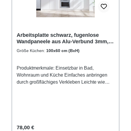
Arbeitsplatte schwarz, fugenlose
Wandpaneele aus Alu-Verbund 3mm,
Küchenrückwand
Größe Küchen:
100x60 cm (BxH)
Produktmerkmale: Einsetzbar in Bad,
Wohnraum und Küche Einfaches anbringen
durch großflächiges Verkleben Leichte wie
schnelle Reinigung Wasser- und
Kalkbeständige Oberlächen UV-Lackierte
Oberflächen hohe Kratzfestigkeit 1440dpi UV-
Direktdruck Made in GermanyKann über
vorhandenen Fliesen angebracht werden
Regulärer Preis:
78,00 €