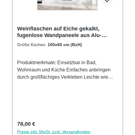
Weinflaschen auf Eiche gekalkt,
fugenlose Wandpaneele aus Alu-
Verbund 3mm, Küchenrückwand
Größe Küchen:
100x60 cm (BxH)
Produktmerkmale: Einsetzbar in Bad,
Wohnraum und Küche Einfaches anbringen
durch großflächiges Verkleben Leichte wie
schnelle Reinigung Wasser- und
Kalkbeständige Oberlächen UV-Lackierte
Oberflächen hohe Kratzfestigkeit 1440dpi UV-
Direktdruck Made in GermanyKann über
vorhandenen Fliesen angebracht werden3mm
Alu-Verbund Stärke
Regulärer Preis:
78,00 €
Preise inkl. MwSt. zzgl. Versandkosten