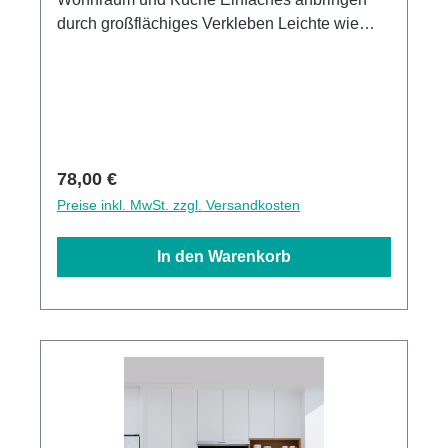
durch großflächiges Verkleben Leichte wie
schnelle Reinigung Wasser- und
Kalkbeständige Oberlächen UV-Lackierte
Oberflächen hohe Kratzfestigkeit 1440dpi UV-
Direktdruck Made in GermanyKann über
vorhandenen Fliesen angebracht werden
Regulärer Preis:
78,00 €
Preise inkl. MwSt. zzgl. Versandkosten
In den Warenkorb