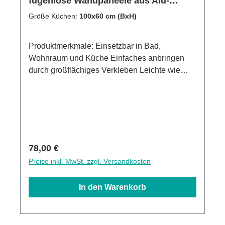
fugenlose Wandpaneele aus Alu-
Verbund 3mm, Küchenrückwand
Größe Küchen:
100x60 cm (BxH)
Produktmerkmale: Einsetzbar in Bad,
Wohnraum und Küche Einfaches anbringen
durch großflächiges Verkleben Leichte wie
schnelle Reinigung Wasser- und
Kalkbeständige Oberflächen UV-Lackierte
Oberflächen hohe Kratzfestigkeit 1440dpi UV-
Direktdruck Made in GermanyKann über
vorhandenen Fliesen angebracht werden3mm
Alu-Verbund Stärke
Regulärer Preis:
78,00 €
Preise inkl. MwSt. zzgl. Versandkosten
In den Warenkorb