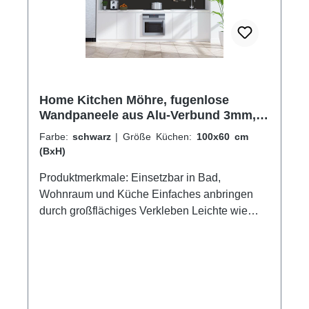
Home Kitchen Möhre, fugenlose
Wandpaneele aus Alu-Verbund 3mm,
Küchenrückwand
Farbe:
schwarz
|
Größe Küchen:
100x60 cm
(BxH)
Produktmerkmale: Einsetzbar in Bad,
Wohnraum und Küche Einfaches anbringen
durch großflächiges Verkleben Leichte wie
schnelle Reinigung Wasser- und
Kalkbeständige Oberlächen UV-Lackierte
Oberflächen hohe Kratzfestigkeit 1440dpi UV-
Direktdruck Made in Germany