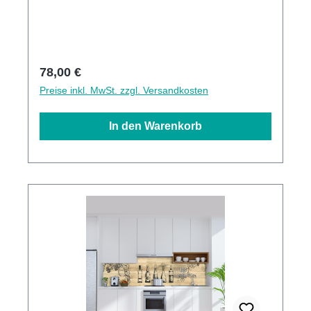
Oberflächen hohe Kratzfestigkeit 1440dpi UV-
Direktdruck Made in GermanyKann über
vorhandenen Fliesen angebracht werden3mm
Alu-Verbund Stärke
Regulärer Preis:
78,00 €
Preise inkl. MwSt. zzgl. Versandkosten
In den Warenkorb