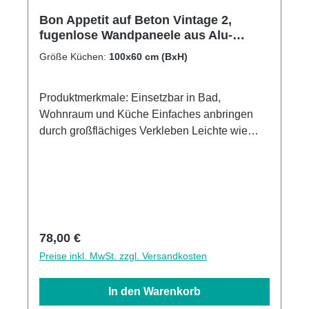
Bon Appetit auf Beton Vintage 2,
fugenlose Wandpaneele aus Alu-
Verbund 3mm, Küchenrückwand
Größe Küchen:
100x60 cm (BxH)
Produktmerkmale: Einsetzbar in Bad,
Wohnraum und Küche Einfaches anbringen
durch großflächiges Verkleben Leichte wie
schnelle Reinigung Wasser- und
Kalkbeständige Oberflächen UV-Lackierte
Oberflächen hohe Kratzfestigkeit 1440dpi UV-
Direktdruck Made in GermanyKann über
vorhandenen Fliesen angebracht werden3mm
Alu-Verbund Stärke
Regulärer Preis:
78,00 €
Preise inkl. MwSt. zzgl. Versandkosten
In den Warenkorb