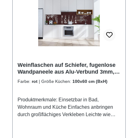
Weinflaschen auf Schiefer, fugenlose
Wandpaneele aus Alu-Verbund 3mm,
Küchenrückwand
Farbe:
rot
|
Größe Küchen:
100x60 cm (BxH)
Produktmerkmale: Einsetzbar in Bad,
Wohnraum und Küche Einfaches anbringen
durch großflächiges Verkleben Leichte wie
schnelle Reinigung Wasser- und
Kalkbeständige Oberflächen UV-Lackierte
Oberflächen hohe Kratzfestigkeit 1440dpi UV-