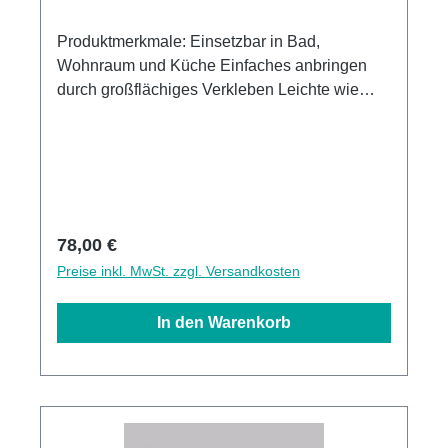
Produktmerkmale: Einsetzbar in Bad,
Wohnraum und Küche Einfaches anbringen
durch großflächiges Verkleben Leichte wie
schnelle Reinigung Wasser- und
Kalkbeständige Oberlächen UV-Lackierte
Oberflächen hohe Kratzfestigkeit 1440dpi UV-
Direktdruck Made in GermanyKann über
vorhandenen Fliesen angebracht werden
Regulärer Preis:
78,00 €
Preise inkl. MwSt. zzgl. Versandkosten
In den Warenkorb