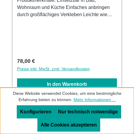
Produktmerkmale: Einsetzbar in Bad,
Wohnraum und Küche Einfaches anbringen
durch großflächiges Verkleben Leichte wie
schnelle Reinigung Wasser- und
Kalkbeständige Oberlächen UV-Lackierte
Oberflächen hohe Kratzfestigkeit 1440dpi UV-
Direktdruck Made in GermanyKann über
vorhandenen Fliesen angebracht werden3mm
Alu-Verbund Stärke
Regulärer Preis:
78,00 €
Preise inkl. MwSt. zzgl. Versandkosten
In den Warenkorb
Diese Website verwendet Cookies, um eine bestmögliche
Erfahrung bieten zu können.
Mehr Informationen ...
Konfigurieren
Nur technisch notwendige
Alle Cookies akzeptieren