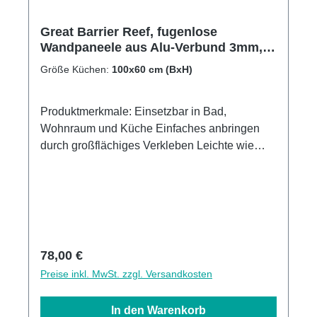
Great Barrier Reef, fugenlose
Wandpaneele aus Alu-Verbund 3mm,
Küchenrückwand
Größe Küchen:
100x60 cm (BxH)
Produktmerkmale: Einsetzbar in Bad,
Wohnraum und Küche Einfaches anbringen
durch großflächiges Verkleben Leichte wie
schnelle Reinigung Wasser- und
Kalkbeständige Oberflächen UV-Lackierte
Oberflächen hohe Kratzfestigkeit 1440dpi UV-
Direktdruck Made in GermanyKann über
vorhandenen Fliesen angebracht werden3mm
Alu-Verbund Stärke
Regulärer Preis:
78,00 €
Preise inkl. MwSt. zzgl. Versandkosten
In den Warenkorb