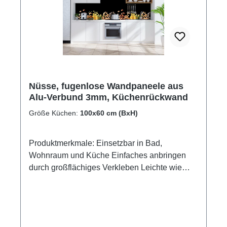
Nüsse, fugenlose Wandpaneele aus
Alu-Verbund 3mm, Küchenrückwand
Größe Küchen:
100x60 cm (BxH)
Produktmerkmale: Einsetzbar in Bad,
Wohnraum und Küche Einfaches anbringen
durch großflächiges Verkleben Leichte wie
schnelle Reinigung Wasser- und
Kalkbeständige Oberlächen UV-Lackierte
Oberflächen hohe Kratzfestigkeit 1440dpi UV-
Direktdruck Made in Germany