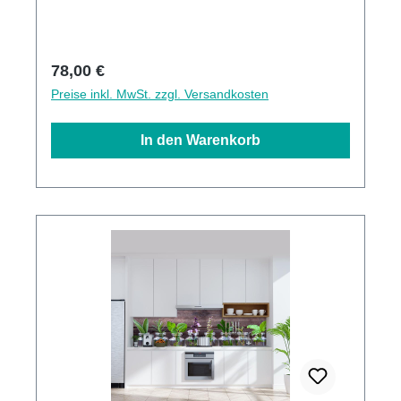
Direktdruck Made in GermanyKann über
vorhandenen Fliesen angebracht werden3mm
Alu-Verbund Stärke
Regulärer Preis:
78,00 €
Preise inkl. MwSt. zzgl. Versandkosten
In den Warenkorb