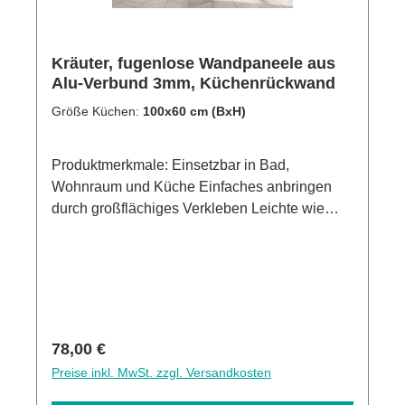
Kräuter, fugenlose Wandpaneele aus
Alu-Verbund 3mm, Küchenrückwand
Größe Küchen:
100x60 cm (BxH)
Produktmerkmale: Einsetzbar in Bad,
Wohnraum und Küche Einfaches anbringen
durch großflächiges Verkleben Leichte wie
schnelle Reinigung Wasser- und
Kalkbeständige Oberlächen UV-Lackierte
Oberflächen hohe Kratzfestigkeit 1440dpi UV-
Direktdruck Made in GermanyKann über
vorhandenen Fliesen angebracht werden
Regulärer Preis:
78,00 €
Preise inkl. MwSt. zzgl. Versandkosten