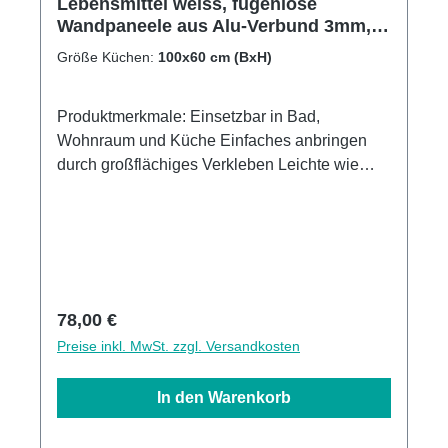
Lebensmittel weiss, fugenlose
Wandpaneele aus Alu-Verbund 3mm,
Küchenrückwand
Größe Küchen:
100x60 cm (BxH)
Produktmerkmale: Einsetzbar in Bad,
Wohnraum und Küche Einfaches anbringen
durch großflächiges Verkleben Leichte wie
schnelle Reinigung Wasser- und
Kalkbeständige Oberlächen UV-Lackierte
Oberflächen hohe Kratzfestigkeit 1440dpi UV-
Direktdruck Made in Germany
Regulärer Preis:
78,00 €
Preise inkl. MwSt. zzgl. Versandkosten
In den Warenkorb