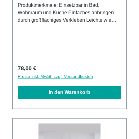
Produktmerkmale: Einsetzbar in Bad,
Wohnraum und Küche Einfaches anbringen
durch großflächiges Verkleben Leichte wie
schnelle Reinigung Wasser- und
Kalkbeständige Oberlächen UV-Lackierte
Oberflächen hohe Kratzfestigkeit 1440dpi UV-
Direktdruck Made in GermanyKann über
vorhandenen Fliesen angebracht werden
Regulärer Preis:
78,00 €
Preise inkl. MwSt. zzgl. Versandkosten
In den Warenkorb