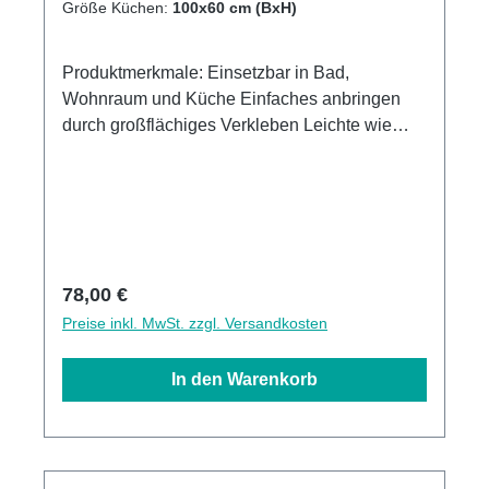
Größe Küchen:
100x60 cm (BxH)
Produktmerkmale: Einsetzbar in Bad,
Wohnraum und Küche Einfaches anbringen
durch großflächiges Verkleben Leichte wie
schnelle Reinigung Wasser- und
Kalkbeständige Oberlächen UV-Lackierte
Oberflächen hohe Kratzfestigkeit 1440dpi UV-
Direktdruck Made in Germany
Regulärer Preis:
78,00 €
Preise inkl. MwSt. zzgl. Versandkosten
In den Warenkorb