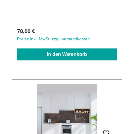
Oberflächen hohe Kratzfestigkeit 1440dpi UV-
Direktdruck Made in GermanyKann über
vorhandenen Fliesen angebracht werden3mm
Alu-Verbund Stärke
Regulärer Preis:
78,00 €
Preise inkl. MwSt. zzgl. Versandkosten
In den Warenkorb