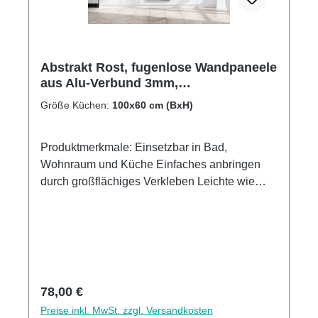
Abstrakt Rost, fugenlose Wandpaneele
aus Alu-Verbund 3mm,
Küchenrückwand
Größe Küchen:
100x60 cm (BxH)
Produktmerkmale: Einsetzbar in Bad,
Wohnraum und Küche Einfaches anbringen
durch großflächiges Verkleben Leichte wie
schnelle Reinigung Wasser- und
Kalkbeständige Oberlächen UV-Lackierte
Oberflächen hohe Kratzfestigkeit 1440dpi UV-
Direktdruck Made in GermanyKann über
vorhandenen Fliesen angebracht werden3mm
Alu-Verbund Stärke
Regulärer Preis:
78,00 €
Preise inkl. MwSt. zzgl. Versandkosten