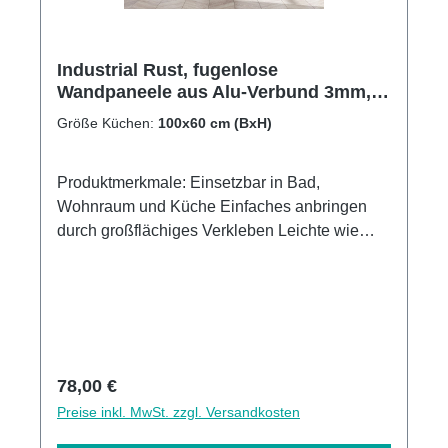
Industrial Rust, fugenlose
Wandpaneele aus Alu-Verbund 3mm,
Küchenrückwand
Größe Küchen:
100x60 cm (BxH)
Produktmerkmale: Einsetzbar in Bad,
Wohnraum und Küche Einfaches anbringen
durch großflächiges Verkleben Leichte wie
schnelle Reinigung Wasser- und
Kalkbeständige Oberflächen UV-Lackierte
Oberflächen hohe Kratzfestigkeit 1440dpi UV-
Direktdruck Made in GermanyKann über
vorhandenen Fliesen angebracht werden3mm
Alu-Verbund Stärke
Regulärer Preis:
78,00 €
Preise inkl. MwSt. zzgl. Versandkosten