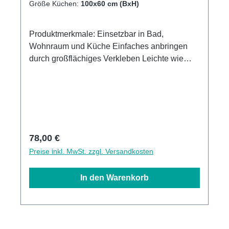
Größe Küchen:
100x60 cm (BxH)
Produktmerkmale: Einsetzbar in Bad,
Wohnraum und Küche Einfaches anbringen
durch großflächiges Verkleben Leichte wie
schnelle Reinigung Wasser- und
Kalkbeständige Oberflächen UV-Lackierte
Oberflächen hohe Kratzfestigkeit 1440dpi UV-
Direktdruck Made in GermanyKann über
vorhandenen Fliesen angebracht werden3mm
Alu-Verbund Stärke
Regulärer Preis:
78,00 €
Preise inkl. MwSt. zzgl. Versandkosten
In den Warenkorb