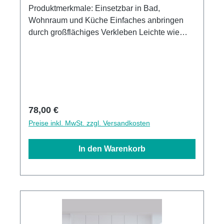
Produktmerkmale: Einsetzbar in Bad,
Wohnraum und Küche Einfaches anbringen
durch großflächiges Verkleben Leichte wie
schnelle Reinigung Wasser- und
Kalkbeständige Oberflächen UV-Lackierte
Oberflächen hohe Kratzfestigkeit 1440dpi UV-
Direktdruck Made in GermanyKann über
vorhandenen Fliesen angebracht werden3mm
Alu-Verbund Stärke
Regulärer Preis:
78,00 €
Preise inkl. MwSt. zzgl. Versandkosten
In den Warenkorb