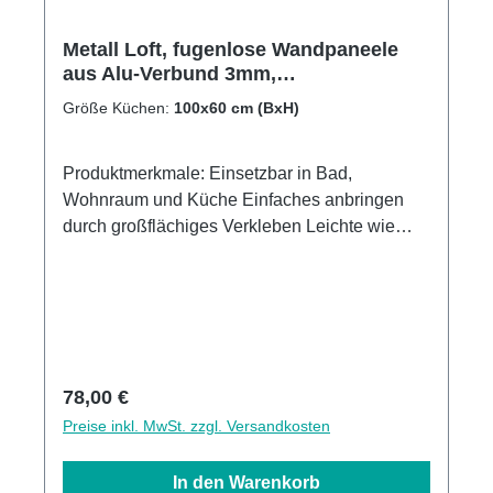
Metall Loft, fugenlose Wandpaneele
aus Alu-Verbund 3mm,
Küchenrückwand
Größe Küchen:
100x60 cm (BxH)
Produktmerkmale: Einsetzbar in Bad,
Wohnraum und Küche Einfaches anbringen
durch großflächiges Verkleben Leichte wie
schnelle Reinigung Wasser- und
Kalkbeständige Oberflächen UV-Lackierte
Oberflächen hohe Kratzfestigkeit 1440dpi UV-
Direktdruck Made in GermanyKann über
vorhandenen Fliesen angebracht werden3mm
Alu-Verbund Stärke
Regulärer Preis:
78,00 €
Preise inkl. MwSt. zzgl. Versandkosten
In den Warenkorb