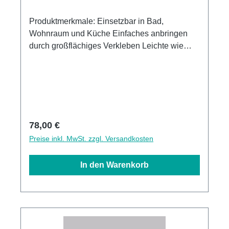
Produktmerkmale: Einsetzbar in Bad,
Wohnraum und Küche Einfaches anbringen
durch großflächiges Verkleben Leichte wie
schnelle Reinigung Wasser- und
Kalkbeständige Oberflächen UV-Lackierte
Oberflächen hohe Kratzfestigkeit 1440dpi UV-
Direktdruck Made in GermanyKann über
vorhandenen Fliesen angebracht werden3mm
Alu-Verbund Stärke
Regulärer Preis:
78,00 €
Preise inkl. MwSt. zzgl. Versandkosten
In den Warenkorb