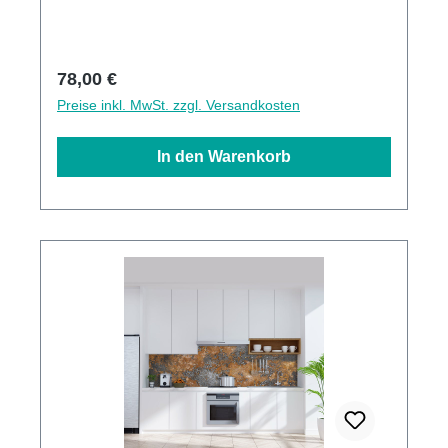
Direktdruck Made in GermanyKann über
vorhandenen Fliesen angebracht werden3mm
Alu-Verbund Stärke
Regulärer Preis:
78,00 €
Preise inkl. MwSt. zzgl. Versandkosten
In den Warenkorb