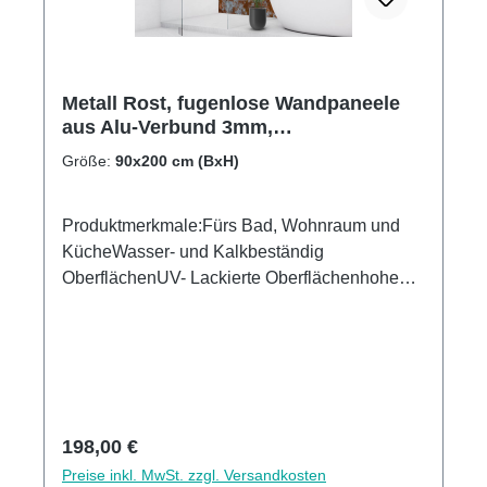
Metall Rost, fugenlose Wandpaneele
aus Alu-Verbund 3mm,
Duschrückwand
Größe:
90x200 cm (BxH)
Produktmerkmale:Fürs Bad, Wohnraum und
KücheWasser- und Kalkbeständig
OberflächenUV- Lackierte Oberflächenhohe
Kratzfestigkeit1440dpi UV-DruckMade in
GermanyEinfaches anbringen Leichte wie
schnelle ReinigungKann über vorhandenen
Fliesen angebracht werden3mm Alu-Verbund
Stärke
Regulärer Preis:
198,00 €
Preise inkl. MwSt. zzgl. Versandkosten