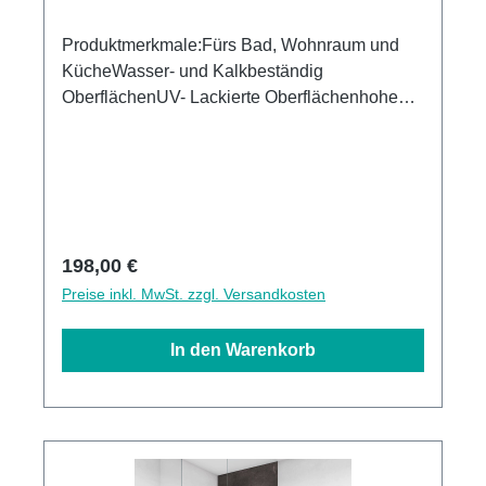
Produktmerkmale:Fürs Bad, Wohnraum und
KücheWasser- und Kalkbeständig
OberflächenUV- Lackierte Oberflächenhohe
Kratzfestigkeit1440dpi UV-DruckMade in
Germany3mm Alu-Verbund Stärke
Regulärer Preis:
198,00 €
Preise inkl. MwSt. zzgl. Versandkosten
In den Warenkorb