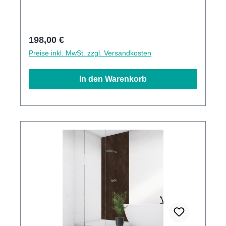
Fliesen angebracht werden3mm Alu-Verbund
Stärke
Regulärer Preis:
198,00 €
Preise inkl. MwSt. zzgl. Versandkosten
In den Warenkorb