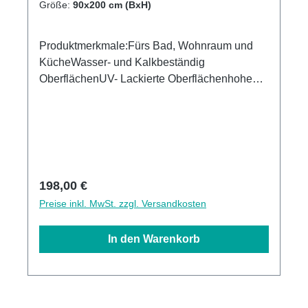
Größe:
90x200 cm (BxH)
Produktmerkmale:Fürs Bad, Wohnraum und
KücheWasser- und Kalkbeständig
OberflächenUV- Lackierte Oberflächenhohe
Kratzfestigkeit1440dpi UV-DruckMade in
GermanyEinfaches anbringen Leichte wie
schnelle ReinigungKann über vorhandenen
Fliesen angebracht werden3mm Alu-Verbund
Stärke
Regulärer Preis:
198,00 €
Preise inkl. MwSt. zzgl. Versandkosten
In den Warenkorb