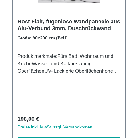
Rost Flair, fugenlose Wandpaneele aus
Alu-Verbund 3mm, Duschrückwand
Größe:
90x200 cm (BxH)
Produktmerkmale:Fürs Bad, Wohnraum und
KücheWasser- und Kalkbeständig
OberflächenUV- Lackierte Oberflächenhohe
Kratzfestigkeit1440dpi UV-DruckMade in
GermanyEinfaches anbringen Leichte wie
schnelle ReinigungKann über vorhandenen
Fliesen angebracht werden3mm Alu-Verbund
Stärke
Regulärer Preis:
198,00 €
Preise inkl. MwSt. zzgl. Versandkosten