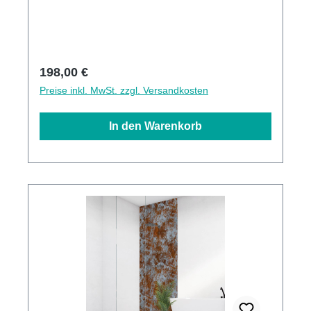
schnelle ReinigungKann über vorhandenen
Fliesen angebracht werden3mm Alu-Verbund
Stärke
Regulärer Preis:
198,00 €
Preise inkl. MwSt. zzgl. Versandkosten
In den Warenkorb