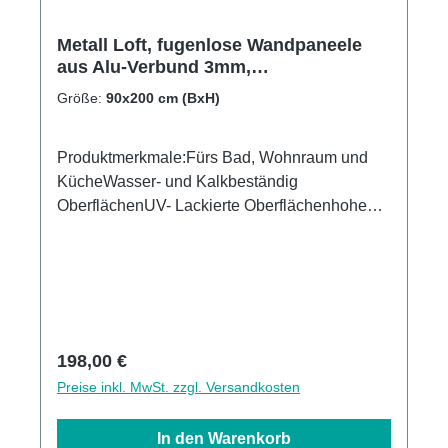
Metall Loft, fugenlose Wandpaneele
aus Alu-Verbund 3mm,
Duschrückwand
Größe:
90x200 cm (BxH)
Produktmerkmale:Fürs Bad, Wohnraum und
KücheWasser- und Kalkbeständig
OberflächenUV- Lackierte Oberflächenhohe
Kratzfestigkeit1440dpi UV-DruckMade in
GermanyEinfaches anbringen Leichte wie
schnelle ReinigungKann über vorhandenen
Fliesen angebracht werden3mm Alu-Verbund
Stärke
Regulärer Preis:
198,00 €
Preise inkl. MwSt. zzgl. Versandkosten
In den Warenkorb