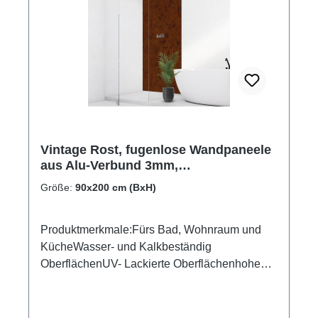
Vintage Rost, fugenlose Wandpaneele
aus Alu-Verbund 3mm,
Duschrückwand
Größe:
90x200 cm (BxH)
Produktmerkmale:Fürs Bad, Wohnraum und
KücheWasser- und Kalkbeständig
OberflächenUV- Lackierte Oberflächenhohe
Kratzfestigkeit1440dpi UV-DruckMade in
GermanyEinfaches anbringen Leichte wie
schnelle ReinigungKann über vorhandenen