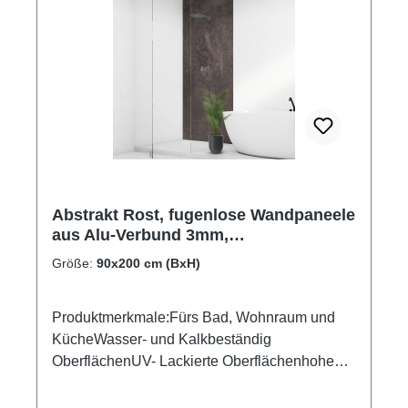
Abstrakt Rost, fugenlose Wandpaneele
aus Alu-Verbund 3mm,
Duschrückwand
Größe:
90x200 cm (BxH)
Produktmerkmale:Fürs Bad, Wohnraum und
KücheWasser- und Kalkbeständig
OberflächenUV- Lackierte Oberflächenhohe
Kratzfestigkeit1440dpi UV-DruckMade in
GermanyEinfaches anbringen Leichte wie