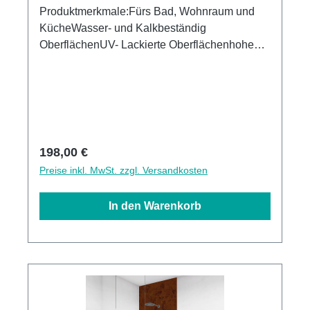
Produktmerkmale:Fürs Bad, Wohnraum und
KücheWasser- und Kalkbeständig
OberflächenUV- Lackierte Oberflächenhohe
Kratzfestigkeit1440dpi UV-DruckMade in
GermanyEinfaches anbringen Leichte wie
schnelle ReinigungKann über vorhandenen
Fliesen angebracht werden3mm Alu-Verbund
Stärke
Regulärer Preis:
198,00 €
Preise inkl. MwSt. zzgl. Versandkosten
In den Warenkorb