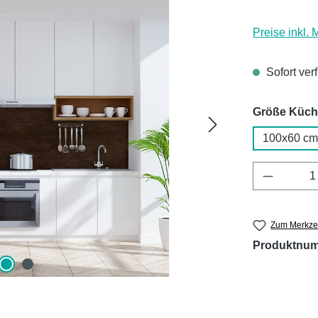
Preise inkl.
Sofort ver
Größe Küc
100x60 cm
Produkt 
Zum Merkzet
Produktnu