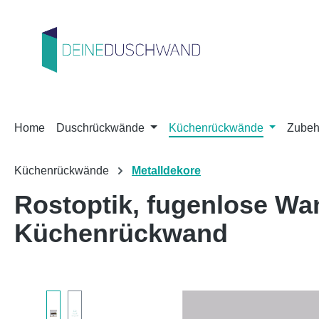
m Hauptinhalt springen
Zur Suche springen
Zur Hauptnavigation springen
Home
Duschrückwände
Küchenrückwände
Zubeh
Küchenrückwände
Metalldekore
Rostoptik, fugenlose W
Küchenrückwand
Bildergalerie überspringen