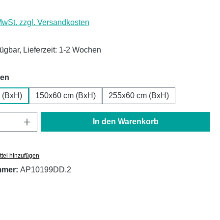
 MwSt. zzgl. Versandkosten
fügbar, Lieferzeit: 1-2 Wochen
auswählen
hen
 (BxH)
150x60 cm (BxH)
255x60 cm (BxH)
Anzahl: Gib den gewünschten Wert ein oder
In den Warenkorb
tel hinzufügen
mmer:
AP10199DD.2