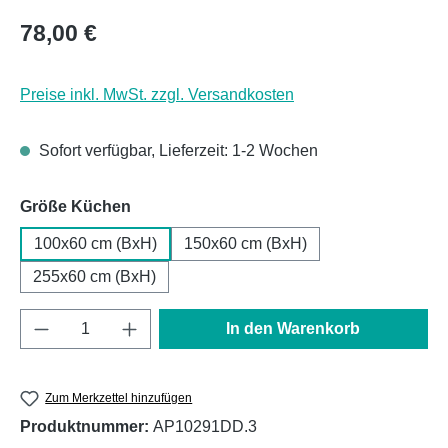
Regulärer Preis:
78,00 €
Preise inkl. MwSt. zzgl. Versandkosten
Sofort verfügbar, Lieferzeit: 1-2 Wochen
auswählen
Größe Küchen
100x60 cm (BxH)
150x60 cm (BxH)
255x60 cm (BxH)
Produkt Anzahl: Gib den gewünschten Wert e
In den Warenkorb
Zum Merkzettel hinzufügen
Produktnummer:
AP10291DD.3