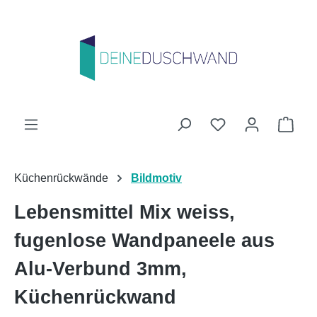
Zum Hauptinhalt springen
Du hast 0 Produk
Ware
Küchenrückwände
Bildmotiv
Lebensmittel Mix weiss,
fugenlose Wandpaneele aus
Alu-Verbund 3mm,
Küchenrückwand