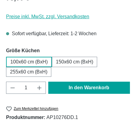
Preise inkl. MwSt. zzgl. Versandkosten
Sofort verfügbar, Lieferzeit: 1-2 Wochen
auswählen
Größe Küchen
100x60 cm (BxH)
150x60 cm (BxH)
255x60 cm (BxH)
Produkt Anzahl: Gib den gewünschten Wert e
In den Warenkorb
Zum Merkzettel hinzufügen
Produktnummer:
AP10276DD.1