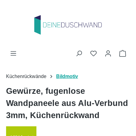
Zum Hauptinhalt springen
Du hast 0 Produk
Ware
Küchenrückwände
Bildmotiv
Gewürze, fugenlose
Wandpaneele aus Alu-Verbund
3mm, Küchenrückwand