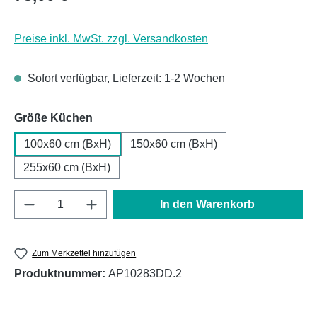
Preise inkl. MwSt. zzgl. Versandkosten
Sofort verfügbar, Lieferzeit: 1-2 Wochen
auswählen
Größe Küchen
100x60 cm (BxH)
150x60 cm (BxH)
255x60 cm (BxH)
Produkt Anzahl: Gib den gewünschten Wert e
In den Warenkorb
Zum Merkzettel hinzufügen
Produktnummer:
AP10283DD.2