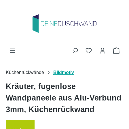
Zum Hauptinhalt springen
Du hast 0 Produk
Ware
Küchenrückwände
Bildmotiv
Kräuter, fugenlose
Wandpaneele aus Alu-Verbund
3mm, Küchenrückwand