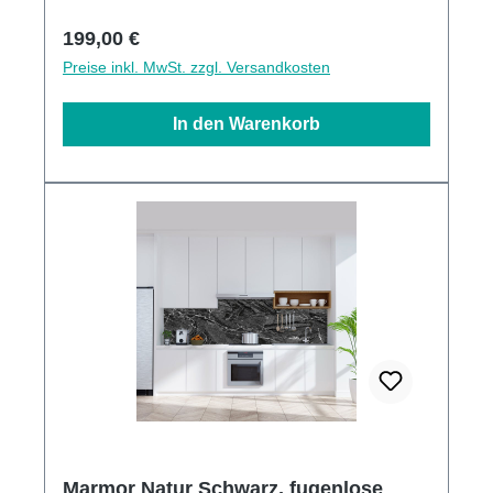
Alu-Verbund Stärke
Regulärer Preis:
199,00 €
Preise inkl. MwSt. zzgl. Versandkosten
In den Warenkorb
Marmor Natur Schwarz, fugenlose