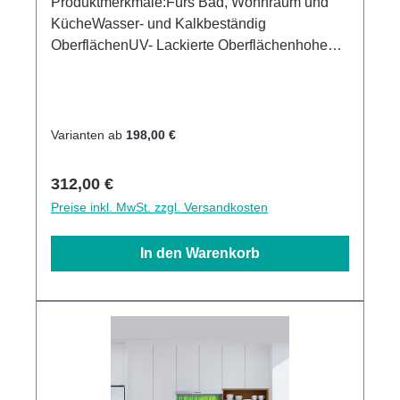
Produktmerkmale:Fürs Bad, Wohnraum und
KücheWasser- und Kalkbeständig
OberflächenUV- Lackierte Oberflächenhohe
Kratzfestigkeit1440dpi UV-DruckMade in
GermanyEinfaches anbringen Leichte wie
schnelle ReinigungKann über vorhandenen
Fliesen angebracht werden3mm Alu-Verbund
Varianten ab
198,00 €
Stärke
Regulärer Preis:
312,00 €
Preise inkl. MwSt. zzgl. Versandkosten
In den Warenkorb