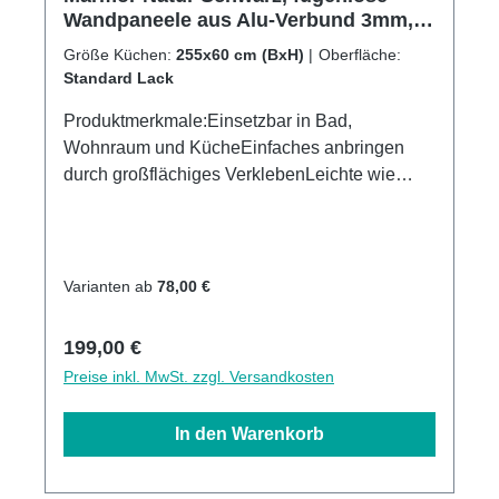
Wandpaneele aus Alu-Verbund 3mm,
Küchenrückwand
Größe Küchen:
255x60 cm (BxH)
|
Oberfläche:
Standard Lack
Produktmerkmale:Einsetzbar in Bad,
Wohnraum und KücheEinfaches anbringen
durch großflächiges VerklebenLeichte wie
schnelle ReinigungWasser- und
Kalkbeständige OberflächenUV-Lackierte
Oberflächenhohe Kratzfestigkeit1440dpi UV-
DirektdruckMade in GermanyKann über
Varianten ab
78,00 €
vorhandenen Fliesen angebracht werden3mm
Alu-Verbund Stärke
Regulärer Preis:
199,00 €
Preise inkl. MwSt. zzgl. Versandkosten
In den Warenkorb