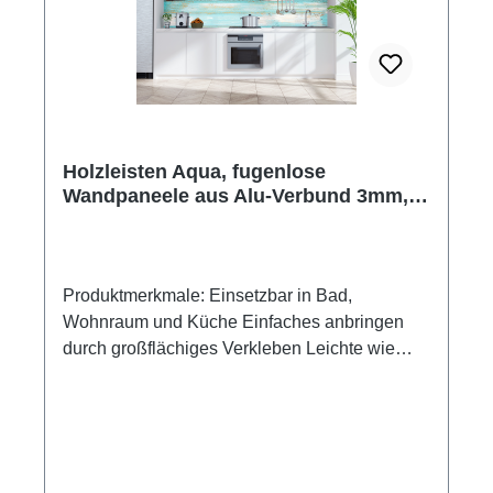
Holzleisten Aqua, fugenlose
Wandpaneele aus Alu-Verbund 3mm,
Küchenrückwand
Produktmerkmale: Einsetzbar in Bad,
Wohnraum und Küche Einfaches anbringen
durch großflächiges Verkleben Leichte wie
schnelle Reinigung Wasser- und
Kalkbeständige Oberlächen UV-Lackierte
Oberflächen hohe Kratzfestigkeit 1440dpi UV-
Direktdruck Made in GermanyKann über
vorhandenen Fliesen angebracht werden3mm