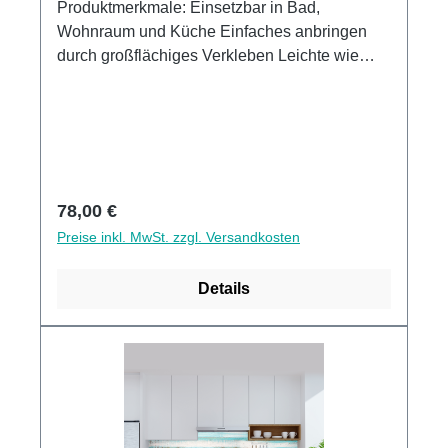
Produktmerkmale: Einsetzbar in Bad,
Wohnraum und Küche Einfaches anbringen
durch großflächiges Verkleben Leichte wie
schnelle Reinigung Wasser- und
Kalkbeständige Oberflächen UV-Lackierte
Oberflächen hohe Kratzfestigkeit 1440dpi UV-
Direktdruck Made in GermanyKann über
vorhandenen Fliesen angebracht werden3mm
Alu-Verbund Stärke
Regulärer Preis:
78,00 €
Preise inkl. MwSt. zzgl. Versandkosten
Details