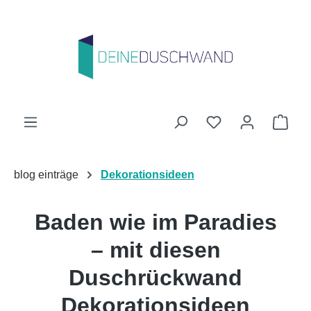
Zum Hauptinhalt springen
Du hast 0 Produk
Ware
blog einträge
Dekorationsideen
Baden wie im Paradies
– mit diesen
Duschrückwand
Dekorationsideen