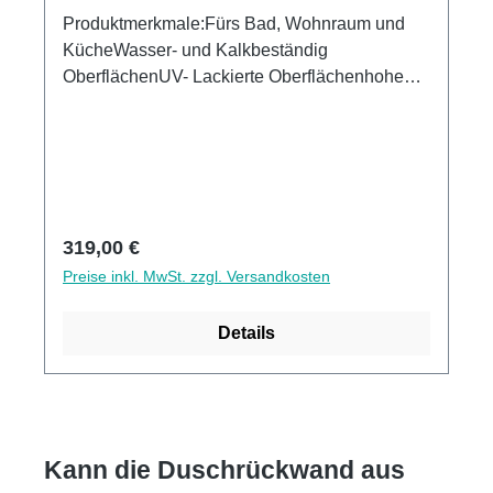
Produktmerkmale:Fürs Bad, Wohnraum und
KücheWasser- und Kalkbeständig
OberflächenUV- Lackierte Oberflächenhohe
Kratzfestigkeit1440dpi UV-DruckMade in
GermanyEinfaches anbringen Leichte wie
schnelle ReinigungKann über vorhandenen
Fliesen angebracht werden3mm Alu-Verbund
Stärke
Regulärer Preis:
319,00 €
Preise inkl. MwSt. zzgl. Versandkosten
Details
Kann die Duschrückwand aus