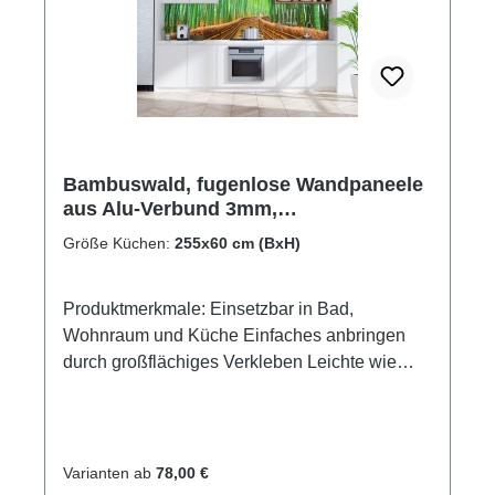
Bambuswald, fugenlose Wandpaneele
aus Alu-Verbund 3mm,
Küchenrückwand
Größe Küchen:
255x60 cm (BxH)
Produktmerkmale: Einsetzbar in Bad,
Wohnraum und Küche Einfaches anbringen
durch großflächiges Verkleben Leichte wie
schnelle Reinigung Wasser- und
Kalkbeständige Oberflächen UV-Lackierte
Oberflächen hohe Kratzfestigkeit 1440dpi UV-
Direktdruck Made in GermanyKann über
Varianten ab
78,00 €
vorhandenen Fliesen angebracht werden3mm