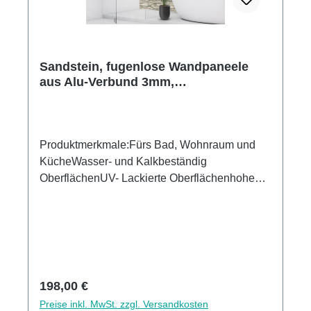
Sandstein, fugenlose Wandpaneele
aus Alu-Verbund 3mm,
Duschrückwand
Produktmerkmale:Fürs Bad, Wohnraum und
KücheWasser- und Kalkbeständig
OberflächenUV- Lackierte Oberflächenhohe
Kratzfestigkeit1440dpi UV-DruckMade in
GermanyEinfaches anbringen Leichte wie
schnelle ReinigungKann über vorhandenen
Fliesen angebracht werden3mm Alu-Verbund
Stärke
Regulärer Preis:
198,00 €
Preise inkl. MwSt. zzgl. Versandkosten