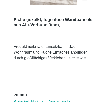
Eiche gekalkt, fugenlose Wandpaneele
aus Alu-Verbund 3mm,
Küchenrückwand
Produktmerkmale: Einsetzbar in Bad,
Wohnraum und Küche Einfaches anbringen
durch großflächiges Verkleben Leichte wie
schnelle Reinigung Wasser- und
Kalkbeständige Oberlächen UV-Lackierte
Oberflächen hohe Kratzfestigkeit 1440dpi UV-
Direktdruck Made in GermanyKann über
vorhandenen Fliesen angebracht werden3mm
Alu-Verbund Stärke
Regulärer Preis:
78,00 €
Preise inkl. MwSt. zzgl. Versandkosten