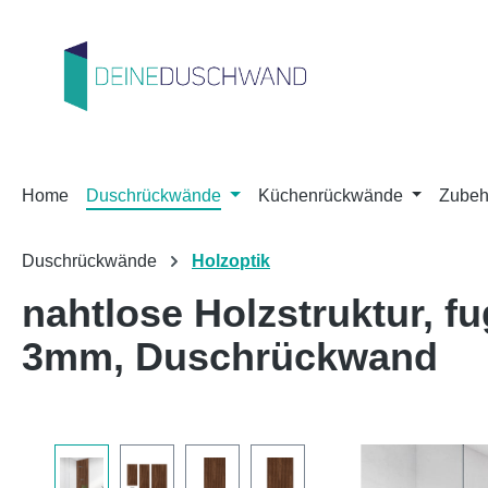
m Hauptinhalt springen
Zur Suche springen
Zur Hauptnavigation springen
Home
Duschrückwände
Küchenrückwände
Zubeh
Duschrückwände
Holzoptik
nahtlose Holzstruktur, 
3mm, Duschrückwand
Bildergalerie überspringen