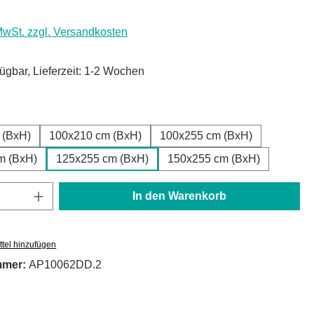
 MwSt. zzgl. Versandkosten
fügbar, Lieferzeit: 1-2 Wochen
ählen
 (BxH)
100x210 cm (BxH)
100x255 cm (BxH)
m (BxH)
125x255 cm (BxH)
150x255 cm (BxH)
Anzahl: Gib den gewünschten Wert ein oder
In den Warenkorb
tel hinzufügen
mmer:
AP10062DD.2