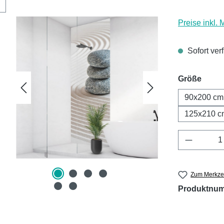
Preise inkl.
Sofort ver
ausw
Größe
90x200 cm
125x210 c
Produkt 
Zum Merkzet
Produktnu