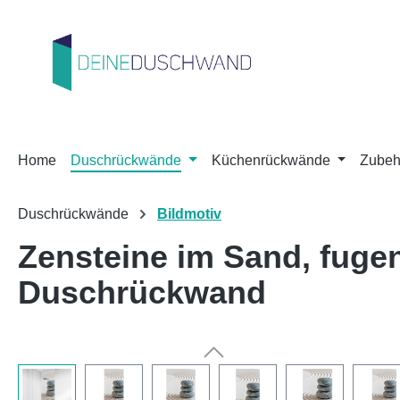
m Hauptinhalt springen
Zur Suche springen
Zur Hauptnavigation springen
Home
Duschrückwände
Küchenrückwände
Zubeh
Duschrückwände
Bildmotiv
Zensteine im Sand, fug
Duschrückwand
Bildergalerie überspringen