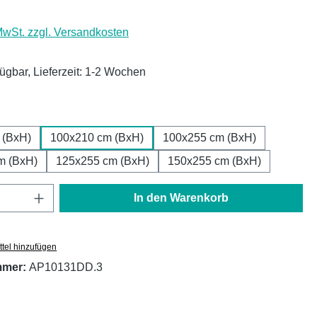
 MwSt. zzgl. Versandkosten
fügbar, Lieferzeit: 1-2 Wochen
ählen
 (BxH)
100x210 cm (BxH)
100x255 cm (BxH)
m (BxH)
125x255 cm (BxH)
150x255 cm (BxH)
Anzahl: Gib den gewünschten Wert ein oder
In den Warenkorb
tel hinzufügen
mmer:
AP10131DD.3