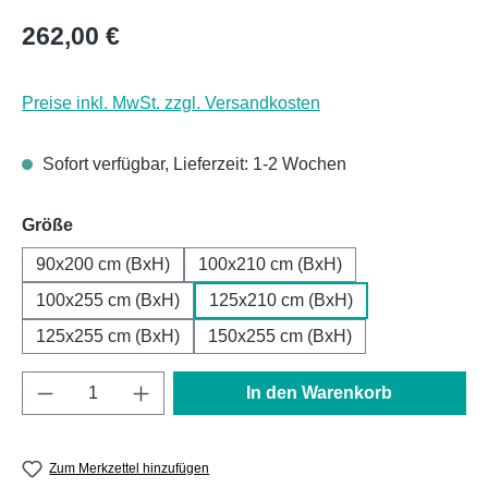
Regulärer Preis:
262,00 €
Preise inkl. MwSt. zzgl. Versandkosten
Sofort verfügbar, Lieferzeit: 1-2 Wochen
auswählen
Größe
90x200 cm (BxH)
100x210 cm (BxH)
100x255 cm (BxH)
125x210 cm (BxH)
125x255 cm (BxH)
150x255 cm (BxH)
Produkt Anzahl: Gib den gewünschten Wert e
In den Warenkorb
Zum Merkzettel hinzufügen