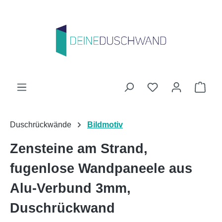
Zum Hauptinhalt springen
Du hast 0 Produk
Ware
Duschrückwände
Bildmotiv
Zensteine am Strand,
fugenlose Wandpaneele aus
Alu-Verbund 3mm,
Duschrückwand