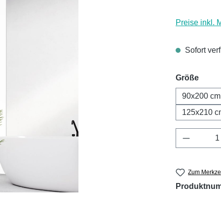
Preise inkl.
Sofort ver
ausw
Größe
90x200 cm
125x210 c
Produkt 
Zum Merkzet
Produktnu