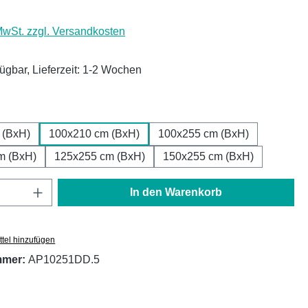
 MwSt. zzgl. Versandkosten
fügbar, Lieferzeit: 1-2 Wochen
ählen
 (BxH)
100x210 cm (BxH)
100x255 cm (BxH)
m (BxH)
125x255 cm (BxH)
150x255 cm (BxH)
Anzahl: Gib den gewünschten Wert ein oder
In den Warenkorb
tel hinzufügen
mmer:
AP10251DD.5