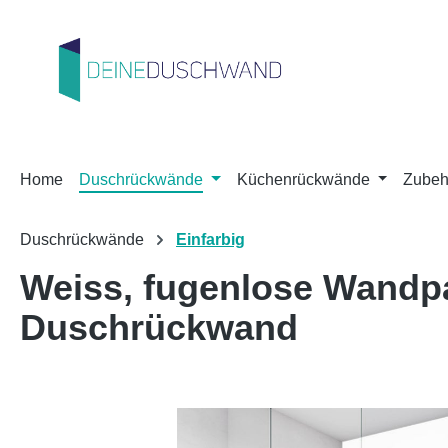
m Hauptinhalt springen
Zur Suche springen
Zur Hauptnavigation springen
Home
Duschrückwände
Küchenrückwände
Zubeh
Duschrückwände
Einfarbig
Weiss, fugenlose Wandp
Duschrückwand
Bildergalerie überspringen