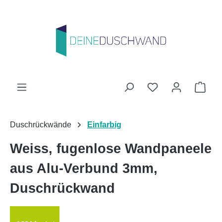
Zum Hauptinhalt springen
Du hast 0 Produk
Ware
Duschrückwände
Einfarbig
Weiss, fugenlose Wandpaneele
aus Alu-Verbund 3mm,
Duschrückwand