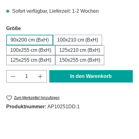
Sofort verfügbar, Lieferzeit: 1-2 Wochen
auswählen
Größe
90x200 cm (BxH)
100x210 cm (BxH)
100x255 cm (BxH)
125x210 cm (BxH)
125x255 cm (BxH)
150x255 cm (BxH)
Produkt Anzahl: Gib den gewünschten Wert e
In den Warenkorb
Zum Merkzettel hinzufügen
Produktnummer:
AP10251DD.1