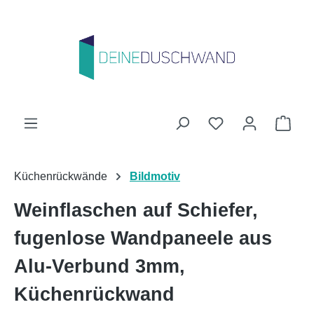
Zum Hauptinhalt springen
Du hast 0 Produk
Ware
Küchenrückwände
Bildmotiv
Weinflaschen auf Schiefer,
fugenlose Wandpaneele aus
Alu-Verbund 3mm,
Küchenrückwand