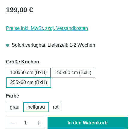
Regulärer Preis:
199,00 €
Preise inkl. MwSt. zzgl. Versandkosten
Sofort verfügbar, Lieferzeit: 1-2 Wochen
auswählen
Größe Küchen
100x60 cm (BxH)
150x60 cm (BxH)
255x60 cm (BxH)
auswählen
Farbe
grau
hellgrau
rot
Produkt Anzahl: Gib den gewünschten Wert e
In den Warenkorb