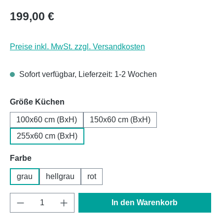
Regulärer Preis:
199,00 €
Preise inkl. MwSt. zzgl. Versandkosten
Sofort verfügbar, Lieferzeit: 1-2 Wochen
auswählen
Größe Küchen
100x60 cm (BxH)
150x60 cm (BxH)
255x60 cm (BxH)
auswählen
Farbe
grau
hellgrau
rot
Produkt Anzahl: Gib den gewünschten Wert e
In den Warenkorb