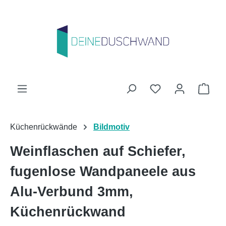
Zum Hauptinhalt springen
Du hast 0 Produk
Ware
Küchenrückwände
Bildmotiv
Weinflaschen auf Schiefer,
fugenlose Wandpaneele aus
Alu-Verbund 3mm,
Küchenrückwand