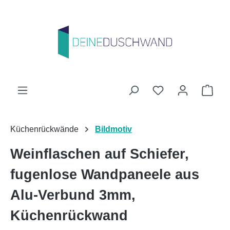
Zum Hauptinhalt springen
Du hast 0 Produk
Ware
Küchenrückwände
Bildmotiv
Weinflaschen auf Schiefer,
fugenlose Wandpaneele aus
Alu-Verbund 3mm,
Küchenrückwand