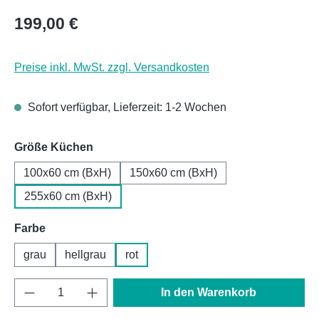
Regulärer Preis:
199,00 €
Preise inkl. MwSt. zzgl. Versandkosten
Sofort verfügbar, Lieferzeit: 1-2 Wochen
auswählen
Größe Küchen
100x60 cm (BxH)
150x60 cm (BxH)
255x60 cm (BxH)
auswählen
Farbe
grau
hellgrau
rot
Produkt Anzahl: Gib den gewünschten Wert e
In den Warenkorb