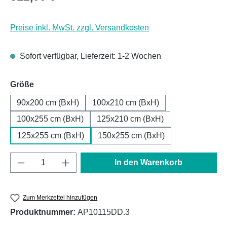
Preise inkl. MwSt. zzgl. Versandkosten
Sofort verfügbar, Lieferzeit: 1-2 Wochen
auswählen
Größe
90x200 cm (BxH)
100x210 cm (BxH)
100x255 cm (BxH)
125x210 cm (BxH)
125x255 cm (BxH)
150x255 cm (BxH)
Produkt Anzahl: Gib den gewünschten Wert e
In den Warenkorb
Zum Merkzettel hinzufügen
Produktnummer:
AP10115DD.3