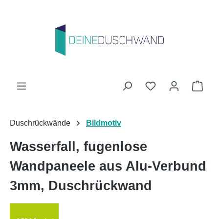
Zum Hauptinhalt springen
Du hast 0 Produk
Ware
Duschrückwände
Bildmotiv
Wasserfall, fugenlose
Wandpaneele aus Alu-Verbund
3mm, Duschrückwand