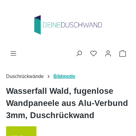
Zum Hauptinhalt springen
Du hast 0 Produk
Ware
Duschrückwände
Bildmotiv
Wasserfall Wald, fugenlose
Wandpaneele aus Alu-Verbund
3mm, Duschrückwand