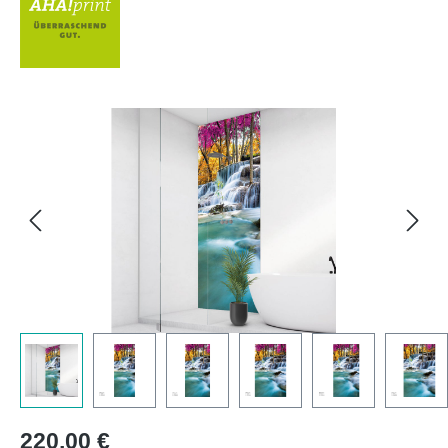
Bildergalerie überspringen
Regulärer Preis:
220,00 €