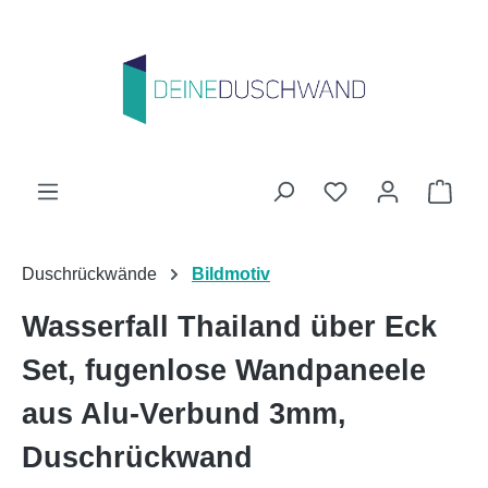
Zum Hauptinhalt springen
Du hast 0 Produk
Ware
Duschrückwände
Bildmotiv
Wasserfall Thailand über Eck
Set, fugenlose Wandpaneele
aus Alu-Verbund 3mm,
Duschrückwand