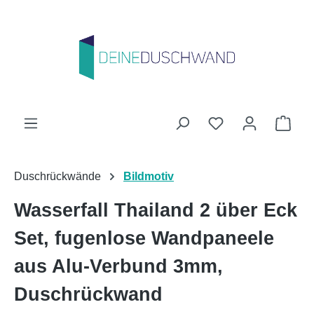
Zum Hauptinhalt springen
Du hast 0 Produk
Ware
Duschrückwände
Bildmotiv
Wasserfall Thailand 2 über Eck
Set, fugenlose Wandpaneele
aus Alu-Verbund 3mm,
Duschrückwand