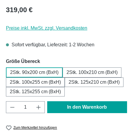
Regulärer Preis:
319,00 €
Preise inkl. MwSt. zzgl. Versandkosten
Sofort verfügbar, Lieferzeit: 1-2 Wochen
auswählen
Größe Übereck
2Stk. 90x200 cm (BxH)
2Stk. 100x210 cm (BxH)
2Stk. 100x255 cm (BxH)
2Stk. 125x210 cm (BxH)
2Stk. 125x255 cm (BxH)
Produkt Anzahl: Gib den gewünschten Wert e
In den Warenkorb
Zum Merkzettel hinzufügen