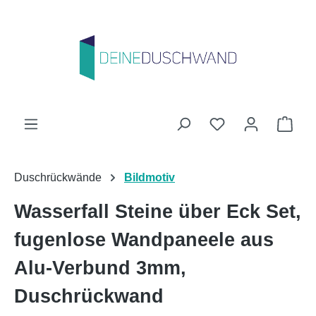
Zum Hauptinhalt springen
Du hast 0 Produk
Ware
Duschrückwände
Bildmotiv
Wasserfall Steine über Eck Set,
fugenlose Wandpaneele aus
Alu-Verbund 3mm,
Duschrückwand