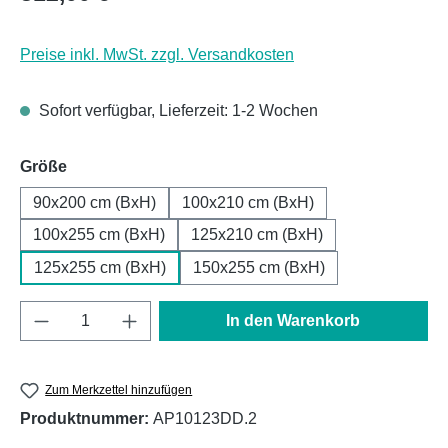
Preise inkl. MwSt. zzgl. Versandkosten
Sofort verfügbar, Lieferzeit: 1-2 Wochen
auswählen
Größe
90x200 cm (BxH)
100x210 cm (BxH)
100x255 cm (BxH)
125x210 cm (BxH)
125x255 cm (BxH)
150x255 cm (BxH)
Produkt Anzahl: Gib den gewünschten Wert e
In den Warenkorb
Zum Merkzettel hinzufügen
Produktnummer:
AP10123DD.2