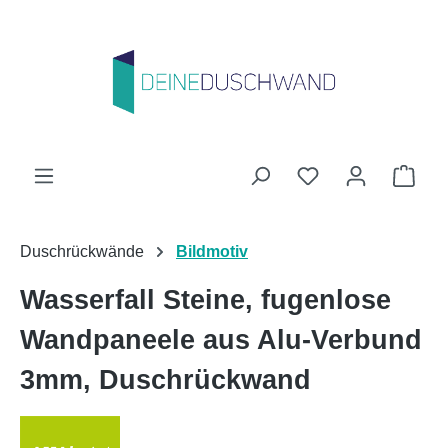
Zum Hauptinhalt springen
Du hast 0 Produk
Ware
Duschrückwände
Bildmotiv
Wasserfall Steine, fugenlose
Wandpaneele aus Alu-Verbund
3mm, Duschrückwand