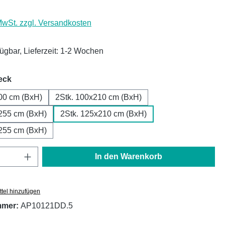
 MwSt. zzgl. Versandkosten
fügbar, Lieferzeit: 1-2 Wochen
auswählen
eck
00 cm (BxH)
2Stk. 100x210 cm (BxH)
255 cm (BxH)
2Stk. 125x210 cm (BxH)
255 cm (BxH)
Anzahl: Gib den gewünschten Wert ein oder
In den Warenkorb
tel hinzufügen
mmer:
AP10121DD.5