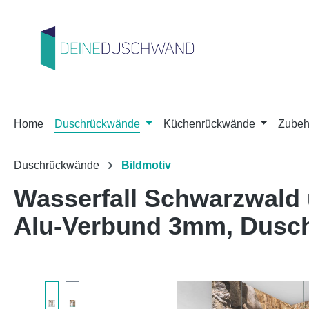
m Hauptinhalt springen
Zur Suche springen
Zur Hauptnavigation springen
Home
Duschrückwände
Küchenrückwände
Zubeh
Duschrückwände
Bildmotiv
Wasserfall Schwarzwald 
Alu-Verbund 3mm, Dusc
Bildergalerie überspringen