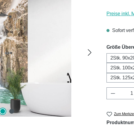
Preise inkl.
Sofort ver
Größe Über
2Stk. 90x2
2Stk. 100x
2Stk. 125x
Produkt 
Zum Merkzet
Produktnu