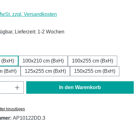
 MwSt. zzgl. Versandkosten
fügbar, Lieferzeit: 1-2 Wochen
ählen
 (BxH)
100x210 cm (BxH)
100x255 cm (BxH)
m (BxH)
125x255 cm (BxH)
150x255 cm (BxH)
Anzahl: Gib den gewünschten Wert ein oder
In den Warenkorb
tel hinzufügen
mmer:
AP10122DD.3