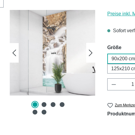
Preise inkl.
Sofort ver
ausw
Größe
90x200 cm
125x210 c
Produkt 
Zum Merkzet
Produktnu