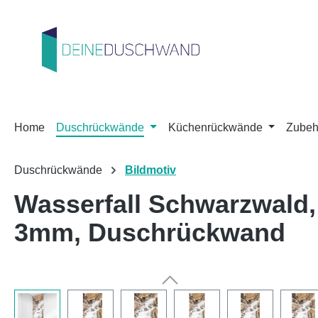
m Hauptinhalt springen
Zur Suche springen
Zur Hauptnavigation springen
Home
Duschrückwände
Küchenrückwände
Zubeh
Duschrückwände
Bildmotiv
Wasserfall Schwarzwald
3mm, Duschrückwand
Bildergalerie überspringen