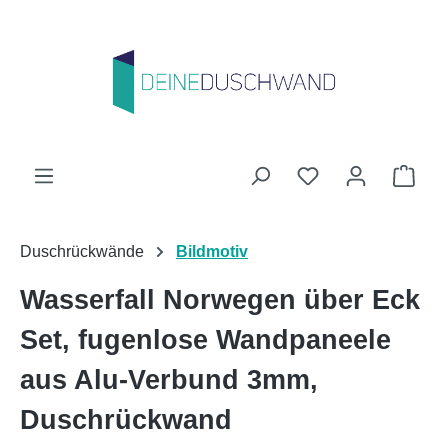
Zum Hauptinhalt springen
Du hast 0 Produk
Ware
Duschrückwände
Bildmotiv
Wasserfall Norwegen über Eck
Set, fugenlose Wandpaneele
aus Alu-Verbund 3mm,
Duschrückwand