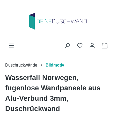
Zum Hauptinhalt springen
Du hast 0 Produk
Ware
Duschrückwände
Bildmotiv
Wasserfall Norwegen,
fugenlose Wandpaneele aus
Alu-Verbund 3mm,
Duschrückwand