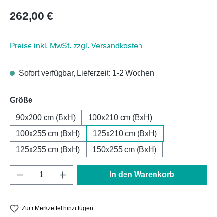
Regulärer Preis:
262,00 €
Preise inkl. MwSt. zzgl. Versandkosten
Sofort verfügbar, Lieferzeit: 1-2 Wochen
auswählen
Größe
90x200 cm (BxH)
100x210 cm (BxH)
100x255 cm (BxH)
125x210 cm (BxH)
125x255 cm (BxH)
150x255 cm (BxH)
Produkt Anzahl: Gib den gewünschten Wert e
In den Warenkorb
Zum Merkzettel hinzufügen