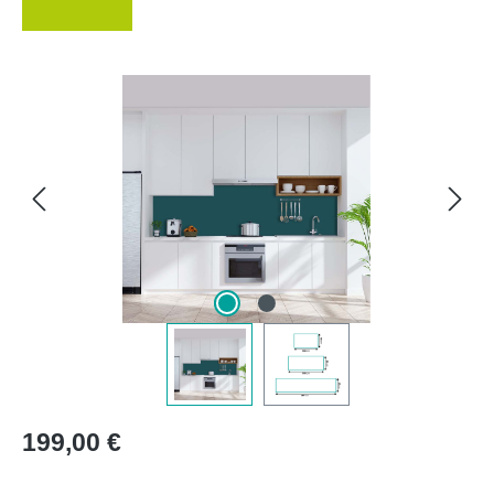
Bildergalerie überspringen
Regulärer Preis:
199,00 €