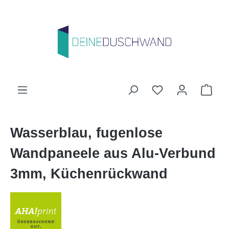
Zum Hauptinhalt springen
Du hast 0 Produk
Ware
Wasserblau, fugenlose
Wandpaneele aus Alu-Verbund
3mm, Küchenrückwand