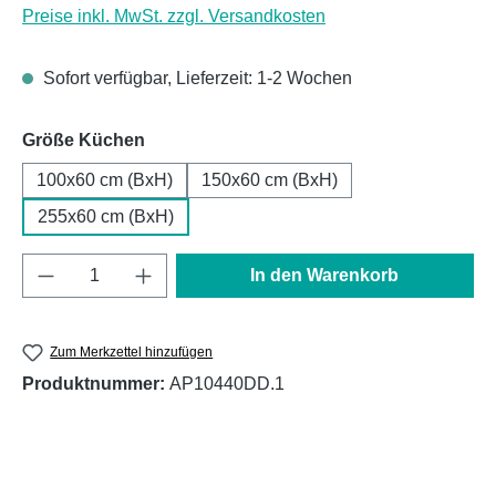
Preise inkl. MwSt. zzgl. Versandkosten
Sofort verfügbar, Lieferzeit: 1-2 Wochen
auswählen
Größe Küchen
100x60 cm (BxH)
150x60 cm (BxH)
255x60 cm (BxH)
Produkt Anzahl: Gib den gewünschten Wert e
In den Warenkorb
Zum Merkzettel hinzufügen
Produktnummer:
AP10440DD.1