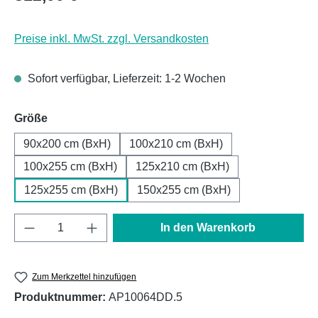
Preise inkl. MwSt. zzgl. Versandkosten
Sofort verfügbar, Lieferzeit: 1-2 Wochen
auswählen
Größe
90x200 cm (BxH)
100x210 cm (BxH)
100x255 cm (BxH)
125x210 cm (BxH)
125x255 cm (BxH)
150x255 cm (BxH)
Produkt Anzahl: Gib den gewünschten Wert e
In den Warenkorb
Zum Merkzettel hinzufügen
Produktnummer:
AP10064DD.5