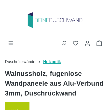
Zum Hauptinhalt springen
Du hast 0 Produk
Ware
Duschrückwände
Holzoptik
Walnussholz, fugenlose
Wandpaneele aus Alu-Verbund
3mm, Duschrückwand