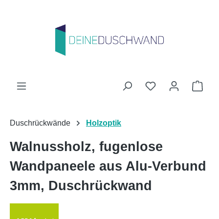
Zum Hauptinhalt springen
Du hast 0 Produk
Ware
Duschrückwände
Holzoptik
Walnussholz, fugenlose
Wandpaneele aus Alu-Verbund
3mm, Duschrückwand