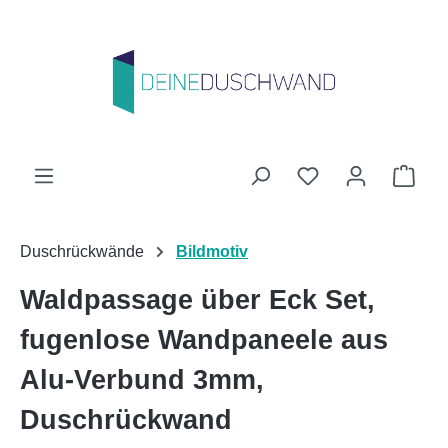
Zum Hauptinhalt springen
Du hast 0 Produk
Ware
Duschrückwände
Bildmotiv
Waldpassage über Eck Set,
fugenlose Wandpaneele aus
Alu-Verbund 3mm,
Duschrückwand