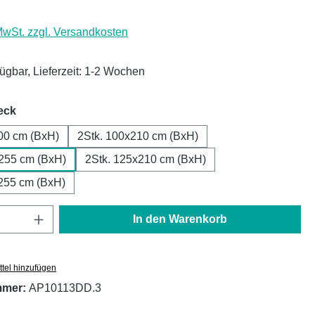
 MwSt. zzgl. Versandkosten
fügbar, Lieferzeit: 1-2 Wochen
auswählen
eck
00 cm (BxH)
2Stk. 100x210 cm (BxH)
x255 cm (BxH)
2Stk. 125x210 cm (BxH)
255 cm (BxH)
Anzahl: Gib den gewünschten Wert ein oder
In den Warenkorb
tel hinzufügen
mmer:
AP10113DD.3