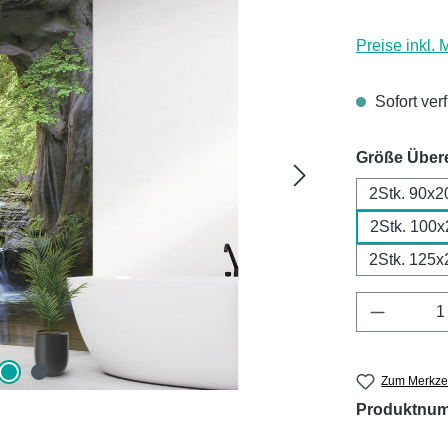
Preise inkl.
Sofort ver
Größe Über
2Stk. 90x2
2Stk. 100
2Stk. 125x
Produkt 
Zum Merkzet
Produktnu