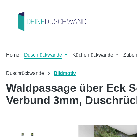
m Hauptinhalt springen
Zur Suche springen
Zur Hauptnavigation springen
Home
Duschrückwände
Küchenrückwände
Zubeh
Duschrückwände
Bildmotiv
Waldpassage über Eck Se
Verbund 3mm, Duschrü
Bildergalerie überspringen