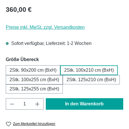
Regulärer Preis:
360,00 €
Preise inkl. MwSt. zzgl. Versandkosten
Sofort verfügbar, Lieferzeit: 1-2 Wochen
auswählen
Größe Übereck
2Stk. 90x200 cm (BxH)
2Stk. 100x210 cm (BxH)
2Stk. 100x255 cm (BxH)
2Stk. 125x210 cm (BxH)
2Stk. 125x255 cm (BxH)
Produkt Anzahl: Gib den gewünschten Wert e
In den Warenkorb
Zum Merkzettel hinzufügen