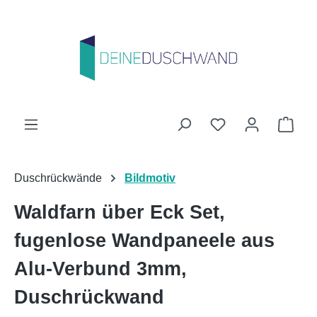
Zum Hauptinhalt springen
Du hast 0 Produk
Ware
Duschrückwände
Bildmotiv
Waldfarn über Eck Set,
fugenlose Wandpaneele aus
Alu-Verbund 3mm,
Duschrückwand