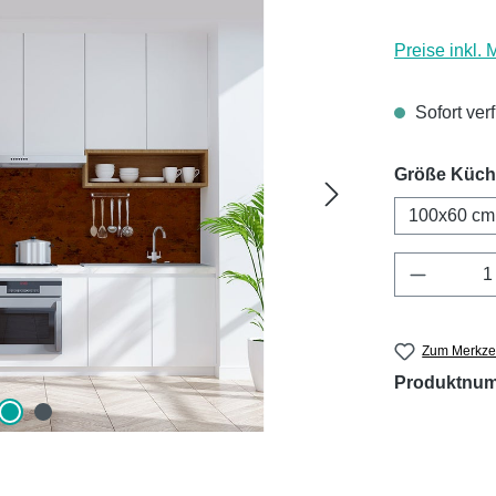
Preise inkl.
Sofort ver
Größe Küc
100x60 cm
Produkt 
Zum Merkzet
Produktnu