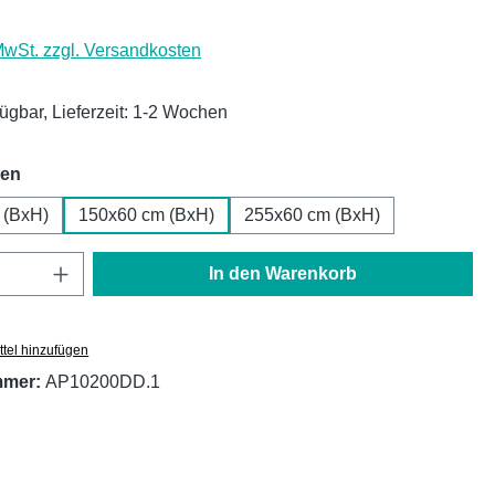
 MwSt. zzgl. Versandkosten
fügbar, Lieferzeit: 1-2 Wochen
auswählen
hen
 (BxH)
150x60 cm (BxH)
255x60 cm (BxH)
Anzahl: Gib den gewünschten Wert ein oder
In den Warenkorb
tel hinzufügen
mmer:
AP10200DD.1