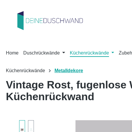
m Hauptinhalt springen
Zur Suche springen
Zur Hauptnavigation springen
Home
Duschrückwände
Küchenrückwände
Zubeh
Küchenrückwände
Metalldekore
Vintage Rost, fugenlos
Küchenrückwand
Bildergalerie überspringen