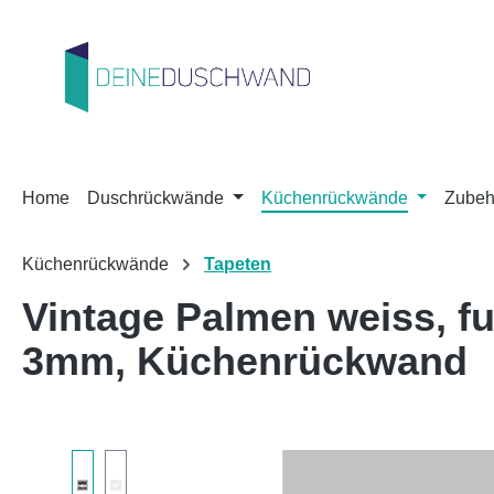
m Hauptinhalt springen
Zur Suche springen
Zur Hauptnavigation springen
Home
Duschrückwände
Küchenrückwände
Zubeh
Küchenrückwände
Tapeten
Vintage Palmen weiss, 
3mm, Küchenrückwand
Bildergalerie überspringen