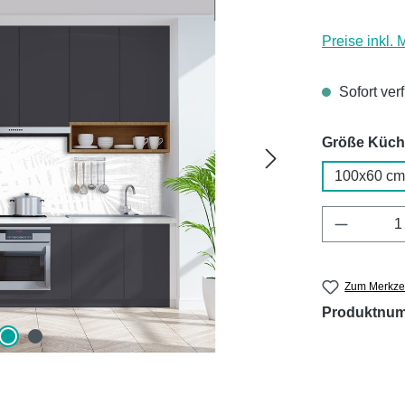
Preise inkl.
Sofort ver
Größe Küc
100x60 cm
Produkt 
Zum Merkzet
Produktnu