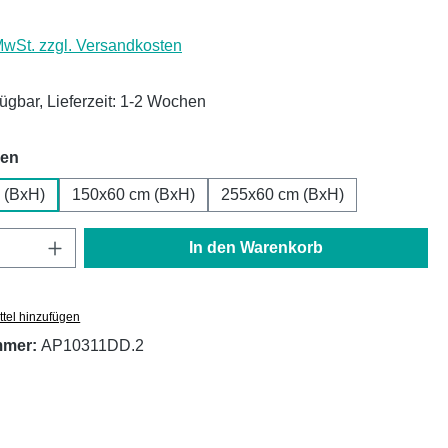
 MwSt. zzgl. Versandkosten
fügbar, Lieferzeit: 1-2 Wochen
auswählen
hen
 (BxH)
150x60 cm (BxH)
255x60 cm (BxH)
Anzahl: Gib den gewünschten Wert ein oder
In den Warenkorb
tel hinzufügen
mmer:
AP10311DD.2