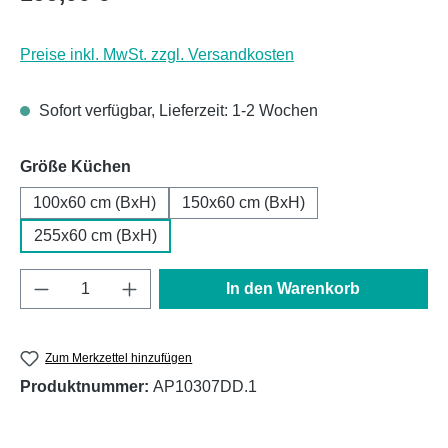
Preise inkl. MwSt. zzgl. Versandkosten
Sofort verfügbar, Lieferzeit: 1-2 Wochen
auswählen
Größe Küchen
100x60 cm (BxH)
150x60 cm (BxH)
255x60 cm (BxH)
Produkt Anzahl: Gib den gewünschten Wert e
In den Warenkorb
Zum Merkzettel hinzufügen
Produktnummer:
AP10307DD.1