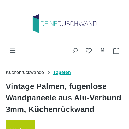
Zum Hauptinhalt springen
Du hast 0 Produk
Ware
Küchenrückwände
Tapeten
Vintage Palmen, fugenlose
Wandpaneele aus Alu-Verbund
3mm, Küchenrückwand