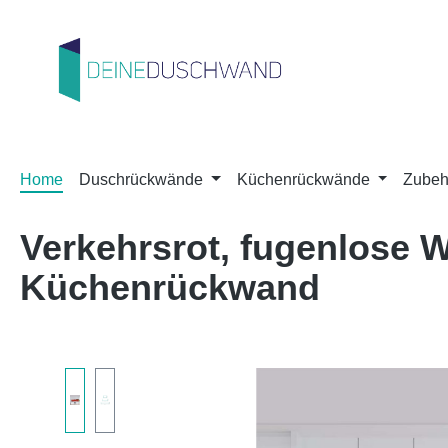
m Hauptinhalt springen
Zur Suche springen
Zur Hauptnavigation springen
Home
Duschrückwände
Küchenrückwände
Zubeh
Verkehrsrot, fugenlose
Küchenrückwand
Bildergalerie überspringen