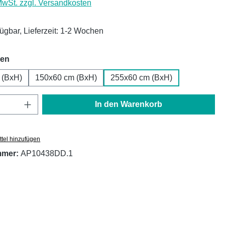
 MwSt. zzgl. Versandkosten
fügbar, Lieferzeit: 1-2 Wochen
auswählen
hen
 (BxH)
150x60 cm (BxH)
255x60 cm (BxH)
Anzahl: Gib den gewünschten Wert ein oder
In den Warenkorb
tel hinzufügen
mmer:
AP10438DD.1