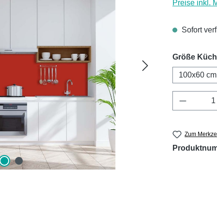
Preise inkl.
Sofort ver
Größe Küc
100x60 cm
Produkt 
Zum Merkzet
Produktnu