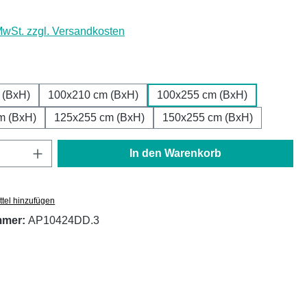
 MwSt. zzgl. Versandkosten
ählen
 (BxH)
100x210 cm (BxH)
100x255 cm (BxH)
m (BxH)
125x255 cm (BxH)
150x255 cm (BxH)
Anzahl: Gib den gewünschten Wert ein oder
In den Warenkorb
tel hinzufügen
mmer:
AP10424DD.3