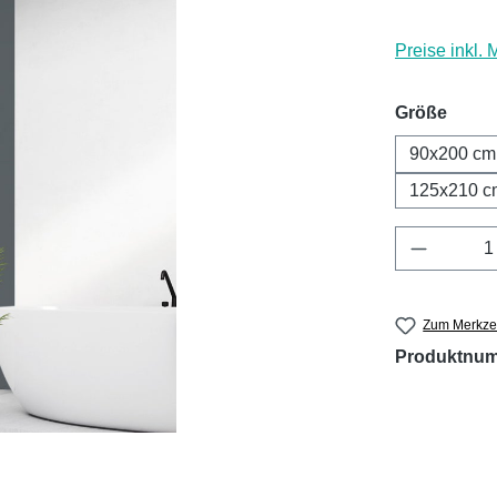
Preise inkl.
ausw
Größe
90x200 cm
125x210 c
Produkt 
Zum Merkzet
Produktnu