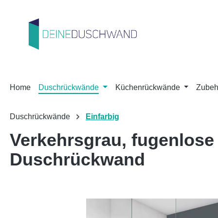
m Hauptinhalt springen
Zur Suche springen
Zur Hauptnavigation springen
Home
Duschrückwände
Küchenrückwände
Zubeh
Duschrückwände
Einfarbig
Verkehrsgrau, fugenlos
Duschrückwand
Bildergalerie überspringen