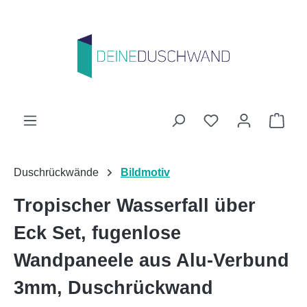
Zum Hauptinhalt springen
Du hast 0 Produk
Ware
Duschrückwände
Bildmotiv
Tropischer Wasserfall über
Eck Set, fugenlose
Wandpaneele aus Alu-Verbund
3mm, Duschrückwand