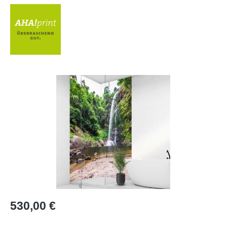
Bildergalerie überspringen
Regulärer Preis:
530,00 €