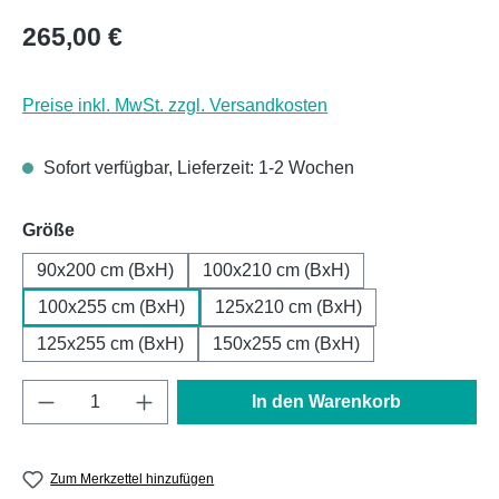
Regulärer Preis:
265,00 €
Preise inkl. MwSt. zzgl. Versandkosten
Sofort verfügbar, Lieferzeit: 1-2 Wochen
auswählen
Größe
90x200 cm (BxH)
100x210 cm (BxH)
100x255 cm (BxH)
125x210 cm (BxH)
125x255 cm (BxH)
150x255 cm (BxH)
Produkt Anzahl: Gib den gewünschten Wert e
In den Warenkorb
Zum Merkzettel hinzufügen