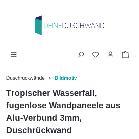
Zum Hauptinhalt springen
Du hast 0 Produk
Ware
Duschrückwände
Bildmotiv
Tropischer Wasserfall,
fugenlose Wandpaneele aus
Alu-Verbund 3mm,
Duschrückwand