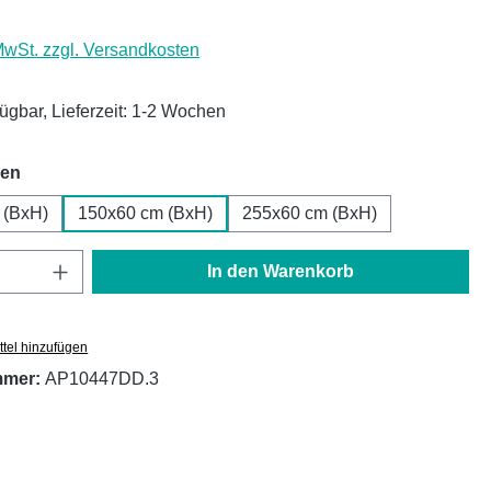
 MwSt. zzgl. Versandkosten
fügbar, Lieferzeit: 1-2 Wochen
auswählen
hen
 (BxH)
150x60 cm (BxH)
255x60 cm (BxH)
Anzahl: Gib den gewünschten Wert ein oder
In den Warenkorb
tel hinzufügen
mmer:
AP10447DD.3