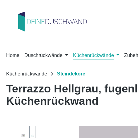
m Hauptinhalt springen
Zur Suche springen
Zur Hauptnavigation springen
Home
Duschrückwände
Küchenrückwände
Zubeh
Küchenrückwände
Steindekore
Terrazzo Hellgrau, fuge
Küchenrückwand
Bildergalerie überspringen