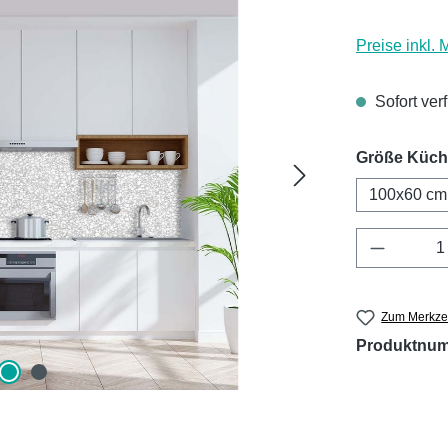
Preise inkl.
Sofort ver
Größe Küc
100x60 cm
Produkt 
Zum Merkzet
Produktnu