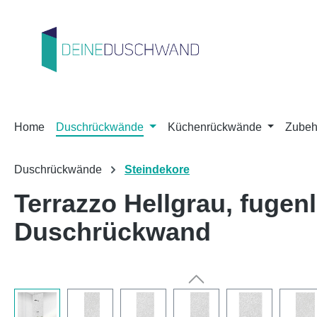
m Hauptinhalt springen
Zur Suche springen
Zur Hauptnavigation springen
Home
Duschrückwände
Küchenrückwände
Zubeh
Duschrückwände
Steindekore
Terrazzo Hellgrau, fuge
Duschrückwand
Bildergalerie überspringen