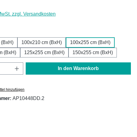
 MwSt. zzgl. Versandkosten
ählen
 (BxH)
100x210 cm (BxH)
100x255 cm (BxH)
m (BxH)
125x255 cm (BxH)
150x255 cm (BxH)
Anzahl: Gib den gewünschten Wert ein oder
In den Warenkorb
tel hinzufügen
mmer:
AP10448DD.2