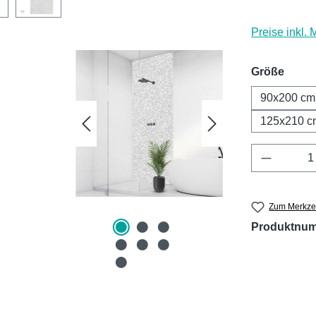
Preise inkl.
ausw
Größe
90x200 cm
125x210 c
Produkt 
Zum Merkzet
Produktnu