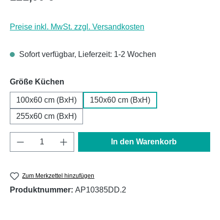
Preise inkl. MwSt. zzgl. Versandkosten
Sofort verfügbar, Lieferzeit: 1-2 Wochen
auswählen
Größe Küchen
100x60 cm (BxH)
150x60 cm (BxH)
255x60 cm (BxH)
Produkt Anzahl: Gib den gewünschten Wert e
In den Warenkorb
Zum Merkzettel hinzufügen
Produktnummer:
AP10385DD.2