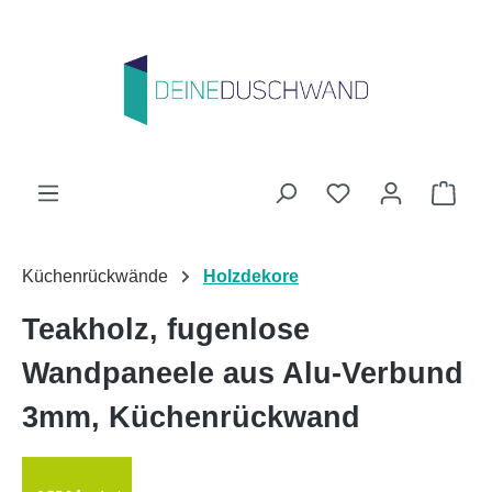
Zum Hauptinhalt springen
Du hast 0 Produk
Ware
Küchenrückwände
Holzdekore
Teakholz, fugenlose
Wandpaneele aus Alu-Verbund
3mm, Küchenrückwand