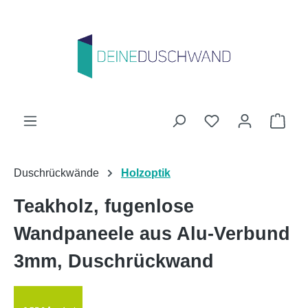
Zum Hauptinhalt springen
Du hast 0 Produk
Ware
Duschrückwände
Holzoptik
Teakholz, fugenlose
Wandpaneele aus Alu-Verbund
3mm, Duschrückwand