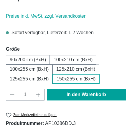
Preise inkl. MwSt. zzgl. Versandkosten
Sofort verfügbar, Lieferzeit: 1-2 Wochen
auswählen
Größe
90x200 cm (BxH)
100x210 cm (BxH)
100x255 cm (BxH)
125x210 cm (BxH)
125x255 cm (BxH)
150x255 cm (BxH)
Produkt Anzahl: Gib den gewünschten Wert e
In den Warenkorb
Zum Merkzettel hinzufügen
Produktnummer:
AP10386DD.3