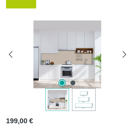
Bildergalerie überspringen
Regulärer Preis:
199,00 €