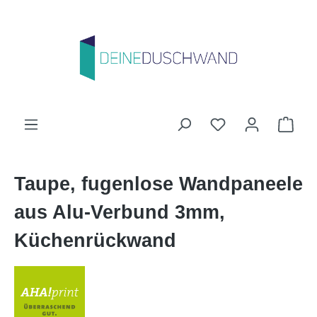
Zum Hauptinhalt springen
Du hast 0 Produk
Ware
Taupe, fugenlose Wandpaneele
aus Alu-Verbund 3mm,
Küchenrückwand