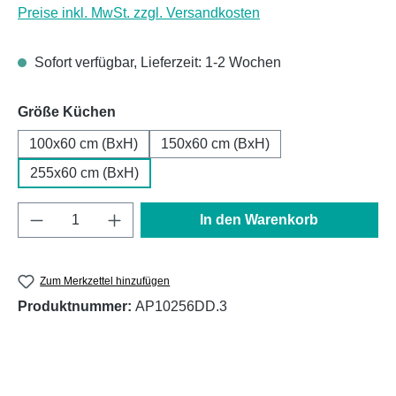
Preise inkl. MwSt. zzgl. Versandkosten
Sofort verfügbar, Lieferzeit: 1-2 Wochen
auswählen
Größe Küchen
100x60 cm (BxH)
150x60 cm (BxH)
255x60 cm (BxH)
Produkt Anzahl: Gib den gewünschten Wert e
In den Warenkorb
Zum Merkzettel hinzufügen
Produktnummer:
AP10256DD.3