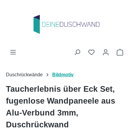
Zum Hauptinhalt springen
Du hast 0 Produk
Ware
Duschrückwände
Bildmotiv
Taucherlebnis über Eck Set,
fugenlose Wandpaneele aus
Alu-Verbund 3mm,
Duschrückwand