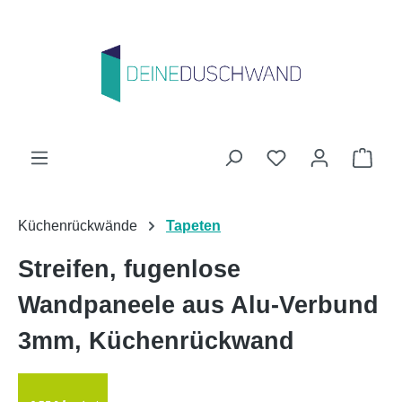
Zum Hauptinhalt springen
Du hast 0 Produk
Ware
Küchenrückwände
Tapeten
Streifen, fugenlose
Wandpaneele aus Alu-Verbund
3mm, Küchenrückwand