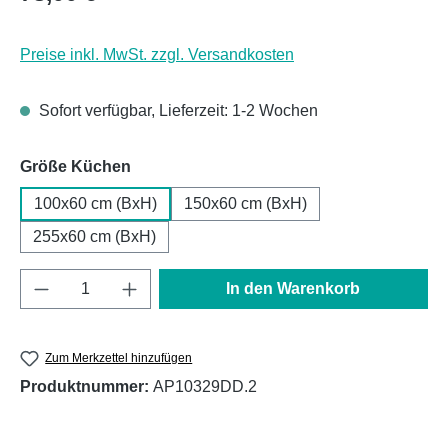
Preise inkl. MwSt. zzgl. Versandkosten
Sofort verfügbar, Lieferzeit: 1-2 Wochen
auswählen
Größe Küchen
100x60 cm (BxH)
150x60 cm (BxH)
255x60 cm (BxH)
Produkt Anzahl: Gib den gewünschten Wert e
In den Warenkorb
Zum Merkzettel hinzufügen
Produktnummer:
AP10329DD.2