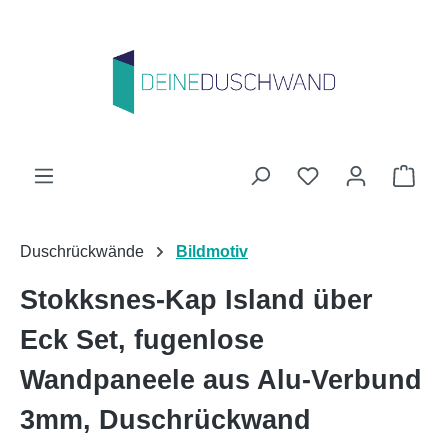
Zum Hauptinhalt springen
Du hast 0 Produk
Ware
Duschrückwände
Bildmotiv
Stokksnes-Kap Island über
Eck Set, fugenlose
Wandpaneele aus Alu-Verbund
3mm, Duschrückwand