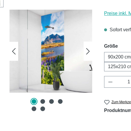
Preise inkl.
Sofort ver
ausw
Größe
90x200 cm
125x210 c
Produkt 
Zum Merkzet
Produktnu