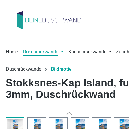
m Hauptinhalt springen
Zur Suche springen
Zur Hauptnavigation springen
Home
Duschrückwände
Küchenrückwände
Zubeh
Duschrückwände
Bildmotiv
Stokksnes-Kap Island, 
3mm, Duschrückwand
Bildergalerie überspringen