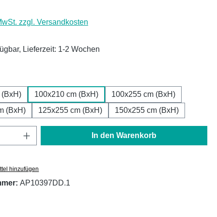
 MwSt. zzgl. Versandkosten
fügbar, Lieferzeit: 1-2 Wochen
ählen
 (BxH)
100x210 cm (BxH)
100x255 cm (BxH)
m (BxH)
125x255 cm (BxH)
150x255 cm (BxH)
Anzahl: Gib den gewünschten Wert ein oder
In den Warenkorb
tel hinzufügen
mmer:
AP10397DD.1