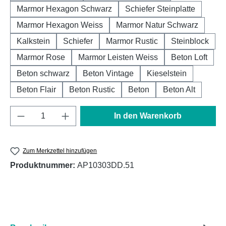
Marmor Hexagon Schwarz
Schiefer Steinplatte
Marmor Hexagon Weiss
Marmor Natur Schwarz
Kalkstein
Schiefer
Marmor Rustic
Steinblock
Marmor Rose
Marmor Leisten Weiss
Beton Loft
Beton schwarz
Beton Vintage
Kieselstein
Beton Flair
Beton Rustic
Beton
Beton Alt
Produkt Anzahl: Gib den gewünschten Wert e
In den Warenkorb
Zum Merkzettel hinzufügen
Produktnummer:
AP10303DD.51