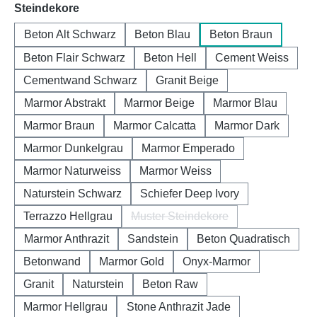
auswählen
Steindekore
Beton Alt Schwarz
Beton Blau
Beton Braun
Beton Flair Schwarz
Beton Hell
Cement Weiss
Cementwand Schwarz
Granit Beige
Marmor Abstrakt
Marmor Beige
Marmor Blau
Marmor Braun
Marmor Calcatta
Marmor Dark
Marmor Dunkelgrau
Marmor Emperado
Marmor Naturweiss
Marmor Weiss
Naturstein Schwarz
Schiefer Deep Ivory
Terrazzo Hellgrau
Muster Steindekore
(Diese Option ist zurzeit nicht 
Marmor Anthrazit
Sandstein
Beton Quadratisch
Betonwand
Marmor Gold
Onyx-Marmor
Granit
Naturstein
Beton Raw
Marmor Hellgrau
Stone Anthrazit Jade