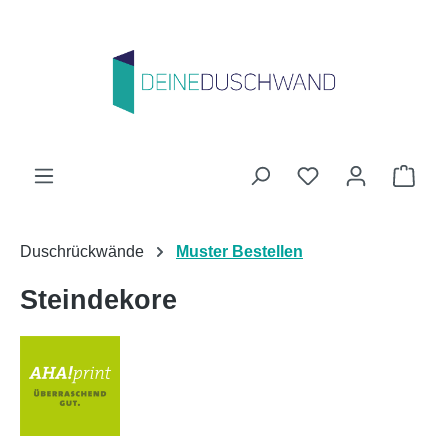
Zum Hauptinhalt springen
Du hast 0 Produk
Ware
Duschrückwände
Muster Bestellen
Steindekore