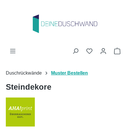
Zum Hauptinhalt springen
Du hast 0 Produk
Ware
Duschrückwände
Muster Bestellen
Steindekore