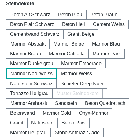
auswählen
Steindekore
Beton Alt Schwarz
Beton Blau
Beton Braun
Beton Flair Schwarz
Beton Hell
Cement Weiss
Cementwand Schwarz
Granit Beige
Marmor Abstrakt
Marmor Beige
Marmor Blau
Marmor Braun
Marmor Calcatta
Marmor Dark
Marmor Dunkelgrau
Marmor Emperado
Marmor Naturweiss
Marmor Weiss
Naturstein Schwarz
Schiefer Deep Ivory
Terrazzo Hellgrau
Muster Steindekore
(Diese Option ist zurzeit nicht 
Marmor Anthrazit
Sandstein
Beton Quadratisch
Betonwand
Marmor Gold
Onyx-Marmor
Granit
Naturstein
Beton Raw
Marmor Hellgrau
Stone Anthrazit Jade